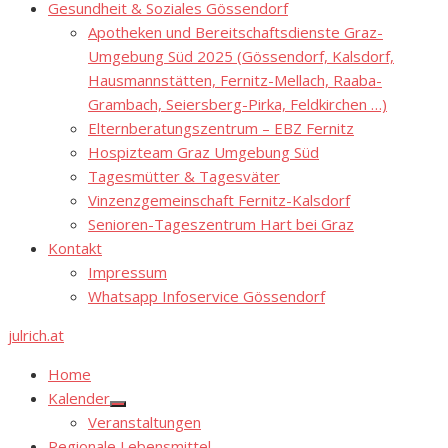
Gesundheit & Soziales Gössendorf
Apotheken und Bereitschaftsdienste Graz-
Umgebung Süd 2025 (Gössendorf, Kalsdorf,
Hausmannstätten, Fernitz-Mellach, Raaba-
Grambach, Seiersberg-Pirka, Feldkirchen …)
Elternberatungszentrum – EBZ Fernitz
Hospizteam Graz Umgebung Süd
Tagesmütter & Tagesväter
Vinzenzgemeinschaft Fernitz-Kalsdorf
Senioren-Tageszentrum Hart bei Graz
Kontakt
Impressum
Whatsapp Infoservice Gössendorf
julrich.at
Home
Kalender
Show
Veranstaltungen
sub
menu
Regionale Lebensmittel