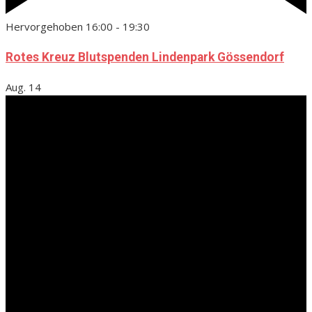
Hervorgehoben
16:00
-
19:30
Rotes Kreuz Blutspenden Lindenpark Gössendorf
Aug.
14