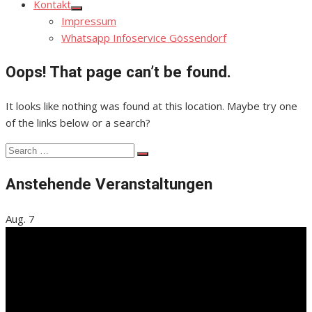
Kontakt
Show
Impressum
sub
menu
Whatsapp Infoservice Gössendorf
Oops! That page can’t be found.
It looks like nothing was found at this location. Maybe try one
of the links below or a search?
Search
Search
for:
Anstehende Veranstaltungen
Aug.
7