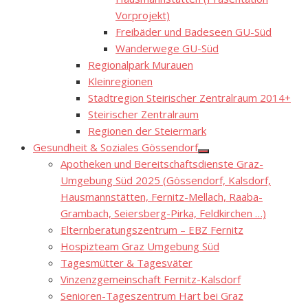
Vorprojekt)
Freibäder und Badeseen GU-Süd
Wanderwege GU-Süd
Regionalpark Murauen
Kleinregionen
Stadtregion Steirischer Zentralraum 2014+
Steirischer Zentralraum
Regionen der Steiermark
Gesundheit & Soziales Gössendorf
Show
Apotheken und Bereitschaftsdienste Graz-
sub
menu
Umgebung Süd 2025 (Gössendorf, Kalsdorf,
Hausmannstätten, Fernitz-Mellach, Raaba-
Grambach, Seiersberg-Pirka, Feldkirchen …)
Elternberatungszentrum – EBZ Fernitz
Hospizteam Graz Umgebung Süd
Tagesmütter & Tagesväter
Vinzenzgemeinschaft Fernitz-Kalsdorf
Senioren-Tageszentrum Hart bei Graz