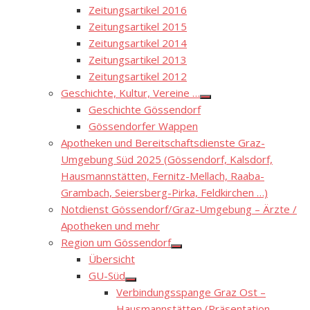
Zeitungsartikel 2016
Zeitungsartikel 2015
Zeitungsartikel 2014
Zeitungsartikel 2013
Zeitungsartikel 2012
Geschichte, Kultur, Vereine …
Show
Geschichte Gössendorf
sub
menu
Gössendorfer Wappen
Apotheken und Bereitschaftsdienste Graz-
Umgebung Süd 2025 (Gössendorf, Kalsdorf,
Hausmannstätten, Fernitz-Mellach, Raaba-
Grambach, Seiersberg-Pirka, Feldkirchen …)
Notdienst Gössendorf/Graz-Umgebung – Ärzte /
Apotheken und mehr
Region um Gössendorf
Show
Übersicht
sub
menu
GU-Süd
Show
Verbindungsspange Graz Ost –
sub
menu
Hausmannstätten (Präsentation