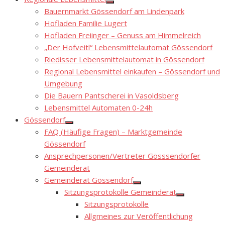
Show
Bauernmarkt Gössendorf am Lindenpark
sub
menu
Hofladen Familie Lugert
Hofladen Freiinger – Genuss am Himmelreich
„Der Hofveitl“ Lebensmittelautomat Gössendorf
Riedisser Lebensmittelautomat in Gössendorf
Regional Lebensmittel einkaufen – Gössendorf und
Umgebung
Die Bauern Pantscherei in Vasoldsberg
Lebensmittel Automaten 0-24h
Gössendorf
Show
FAQ (Häufige Fragen) – Marktgemeinde
sub
menu
Gössendorf
Ansprechpersonen/Vertreter Gösssendorfer
Gemeinderat
Gemeinderat Gössendorf
Show
Sitzungsprotokolle Gemeinderat
sub
Show
menu
Sitzungsprotokolle
sub
menu
Allgmeines zur Veröffentlichung