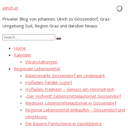
Skip
julrich.at
to
Privater Blog von Johannes Ulrich zu Gössendorf, Graz-
content
Umgebung Süd, Region Graz und darüber hinaus
Search
Search
for:
Home
Kalender
Veranstaltungen
Regionale Lebensmittel
Bauernmarkt Gössendorf am Lindenpark
Hofladen Familie Lugert
Hofladen Freiinger – Genuss am Himmelreich
„Der Hofveitl“ Lebensmittelautomat Gössendorf
Riedisser Lebensmittelautomat in Gössendorf
Regional Lebensmittel einkaufen – Gössendorf und
Umgebung
Die Bauern Pantscherei in Vasoldsberg