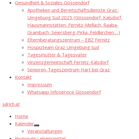
Gesundheit & Soziales Gössendorf
Apotheken und Bereitschaftsdienste Graz-
Umgebung Süd 2025 (Gössendorf, Kalsdorf,
Hausmannstätten, Fernitz-Mellach, Raaba-
Grambach, Seiersberg-Pirka, Feldkirchen …)
Elternberatungszentrum – EBZ Fernitz
Hospizteam Graz Umgebung Süd
Tagesmütter & Tagesväter
Vinzenzgemeinschaft Fernitz-Kalsdorf
Senioren-Tageszentrum Hart bei Graz
Kontakt
Impressum
Whatsapp Infoservice Gössendorf
julrich.at
Home
Kalender
Show
Veranstaltungen
sub
menu
Regionale Lebensmittel