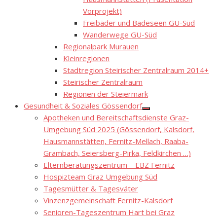
Vorprojekt)
Freibäder und Badeseen GU-Süd
Wanderwege GU-Süd
Regionalpark Murauen
Kleinregionen
Stadtregion Steirischer Zentralraum 2014+
Steirischer Zentralraum
Regionen der Steiermark
Gesundheit & Soziales Gössendorf
Show
Apotheken und Bereitschaftsdienste Graz-
sub
menu
Umgebung Süd 2025 (Gössendorf, Kalsdorf,
Hausmannstätten, Fernitz-Mellach, Raaba-
Grambach, Seiersberg-Pirka, Feldkirchen …)
Elternberatungszentrum – EBZ Fernitz
Hospizteam Graz Umgebung Süd
Tagesmütter & Tagesväter
Vinzenzgemeinschaft Fernitz-Kalsdorf
Senioren-Tageszentrum Hart bei Graz