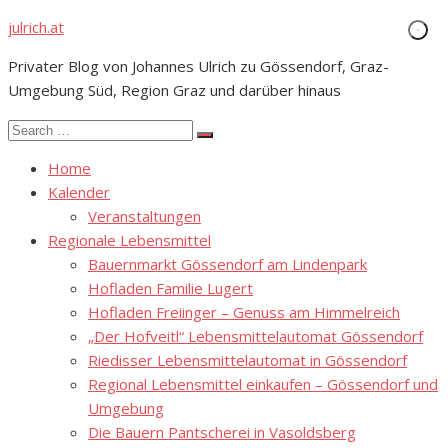
Skip
julrich.at
to
Privater Blog von Johannes Ulrich zu Gössendorf, Graz-
content
Umgebung Süd, Region Graz und darüber hinaus
Search
Search
for:
Home
Kalender
Veranstaltungen
Regionale Lebensmittel
Bauernmarkt Gössendorf am Lindenpark
Hofladen Familie Lugert
Hofladen Freiinger – Genuss am Himmelreich
„Der Hofveitl“ Lebensmittelautomat Gössendorf
Riedisser Lebensmittelautomat in Gössendorf
Regional Lebensmittel einkaufen – Gössendorf und
Umgebung
Die Bauern Pantscherei in Vasoldsberg