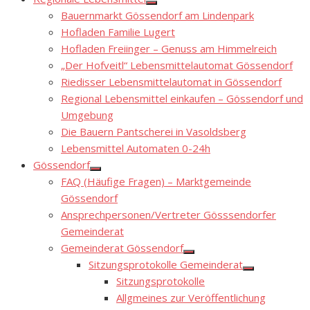
Show
Bauernmarkt Gössendorf am Lindenpark
sub
menu
Hofladen Familie Lugert
Hofladen Freiinger – Genuss am Himmelreich
„Der Hofveitl“ Lebensmittelautomat Gössendorf
Riedisser Lebensmittelautomat in Gössendorf
Regional Lebensmittel einkaufen – Gössendorf und
Umgebung
Die Bauern Pantscherei in Vasoldsberg
Lebensmittel Automaten 0-24h
Gössendorf
Show
FAQ (Häufige Fragen) – Marktgemeinde
sub
menu
Gössendorf
Ansprechpersonen/Vertreter Gösssendorfer
Gemeinderat
Gemeinderat Gössendorf
Show
Sitzungsprotokolle Gemeinderat
sub
Show
menu
Sitzungsprotokolle
sub
menu
Allgmeines zur Veröffentlichung