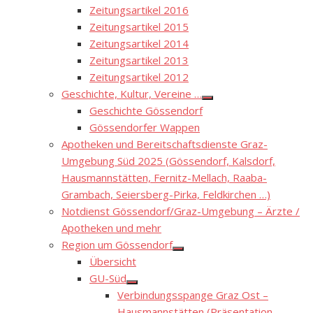
Zeitungsartikel 2016
Zeitungsartikel 2015
Zeitungsartikel 2014
Zeitungsartikel 2013
Zeitungsartikel 2012
Geschichte, Kultur, Vereine …
Show
Geschichte Gössendorf
sub
menu
Gössendorfer Wappen
Apotheken und Bereitschaftsdienste Graz-
Umgebung Süd 2025 (Gössendorf, Kalsdorf,
Hausmannstätten, Fernitz-Mellach, Raaba-
Grambach, Seiersberg-Pirka, Feldkirchen …)
Notdienst Gössendorf/Graz-Umgebung – Ärzte /
Apotheken und mehr
Region um Gössendorf
Show
Übersicht
sub
menu
GU-Süd
Show
Verbindungsspange Graz Ost –
sub
menu
Hausmannstätten (Präsentation