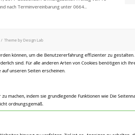
und nach Terminvereinbarung unter 0664...
/
Theme by Design Lab
rden können, um die Benutzererfahrung effizienter zu gestalten.
erlich sind. Für alle anderen Arten von Cookies benötigen ich Ih
 auf unseren Seiten erscheinen.
 zu machen, indem sie grundlegende Funktionen wie Die Seitennav
 nicht ordnungsgemäß.
ites hinweg zu verfolgen. Ziel ist es, Anzeigen zu schalten, d