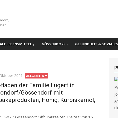
ndorf,
über
ALE LEBENSMITTEL
GÖSSENDORF
GESUNDHEIT & SOZIALE
p
ted
 Oktober 2021
ALLGEMEIN
fladen der Familie Lugert in
P
ondorf/Gössendorf mit
Jo
pakaprodukten, Honig, Kürbiskernöl,
A
u
21, 8077 Gössendorf Öffnungszeiten Freitag von 15