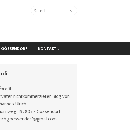
Search
Search
for:
S GÖSSENDORF
KONTAKT
rofil
rivater nichtkommerzieller Blog von
hannes Ulrich
hornweg 49, 8077 Gössendorf
lrich.goessendorf@gmail.com