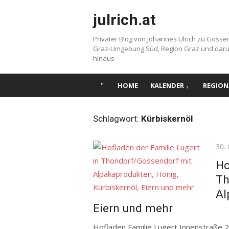
Skip
julrich.at
to
content
Privater Blog von Johannes Ulrich zu Gösse
Graz-Umgebung Süd, Region Graz und dar
hinaus
HOME
KALENDER
REGION
Schlagwort:
Kürbiskernöl
Pos
30.
on
Ho
Th
Al
Eiern und mehr
Hofladen Familie Lugert Innenstraße 