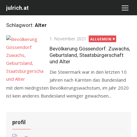
Skip
julrich.at
to
content
Schlagwort:
Alter
Posted
1. November 2021
ALLGEMEIN
on
Bevölkerung Gössendorf: Zuwachs,
Geburtsland, Staatsbürgerschaft
und Alter
Die Steiermark war in den letzten 10
Jahren nach Kärnten das Bundesland
mit dem niedrigsten Bevölkerungswachstum, im Jahr 2020
ist kein anderes Bundesland weniger gewachsen...
profil