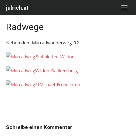
Skip
julrich.at
to
content
Radwege
Neben dem Murradwanderweg R2
Schreibe einen Kommentar