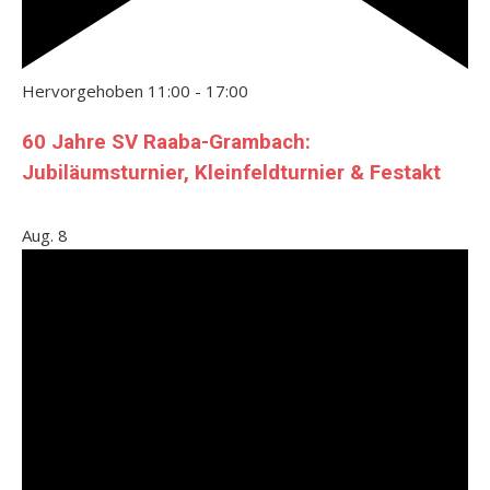
Hervorgehoben
11:00
-
17:00
60 Jahre SV Raaba-Grambach:
Jubiläumsturnier, Kleinfeldturnier & Festakt
Aug.
8