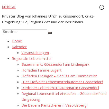
Skip
julrich.at
to
Privater Blog von Johannes Ulrich zu Gössendorf, Graz-
content
Umgebung Süd, Region Graz und darüber hinaus
Search
Search
for:
Home
Kalender
Veranstaltungen
Regionale Lebensmittel
Bauernmarkt Gössendorf am Lindenpark
Hofladen Familie Lugert
Hofladen Freiinger – Genuss am Himmelreich
„Der Hofveitl“ Lebensmittelautomat Gössendorf
Riedisser Lebensmittelautomat in Gössendorf
Regional Lebensmittel einkaufen – Gössendorf und
Umgebung
Die Bauern Pantscherei in Vasoldsberg