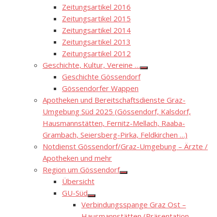
Zeitungsartikel 2016
Zeitungsartikel 2015
Zeitungsartikel 2014
Zeitungsartikel 2013
Zeitungsartikel 2012
Geschichte, Kultur, Vereine …
Show
Geschichte Gössendorf
sub
menu
Gössendorfer Wappen
Apotheken und Bereitschaftsdienste Graz-
Umgebung Süd 2025 (Gössendorf, Kalsdorf,
Hausmannstätten, Fernitz-Mellach, Raaba-
Grambach, Seiersberg-Pirka, Feldkirchen …)
Notdienst Gössendorf/Graz-Umgebung – Ärzte /
Apotheken und mehr
Region um Gössendorf
Show
Übersicht
sub
menu
GU-Süd
Show
Verbindungsspange Graz Ost –
sub
menu
Hausmannstätten (Präsentation