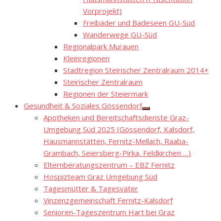
Vorprojekt)
Freibäder und Badeseen GU-Süd
Wanderwege GU-Süd
Regionalpark Murauen
Kleinregionen
Stadtregion Steirischer Zentralraum 2014+
Steirischer Zentralraum
Regionen der Steiermark
Gesundheit & Soziales Gössendorf
Show
Apotheken und Bereitschaftsdienste Graz-
sub
menu
Umgebung Süd 2025 (Gössendorf, Kalsdorf,
Hausmannstätten, Fernitz-Mellach, Raaba-
Grambach, Seiersberg-Pirka, Feldkirchen …)
Elternberatungszentrum – EBZ Fernitz
Hospizteam Graz Umgebung Süd
Tagesmütter & Tagesväter
Vinzenzgemeinschaft Fernitz-Kalsdorf
Senioren-Tageszentrum Hart bei Graz