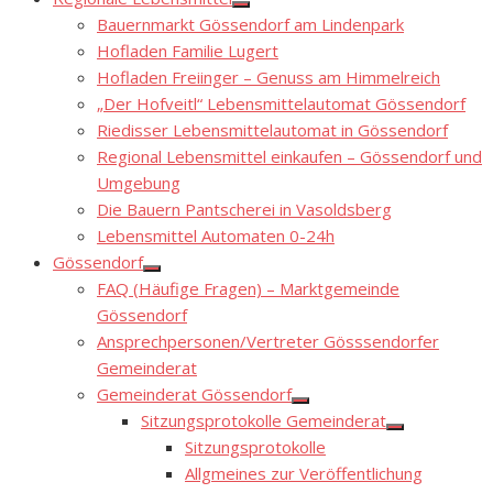
Show
Bauernmarkt Gössendorf am Lindenpark
sub
menu
Hofladen Familie Lugert
Hofladen Freiinger – Genuss am Himmelreich
„Der Hofveitl“ Lebensmittelautomat Gössendorf
Riedisser Lebensmittelautomat in Gössendorf
Regional Lebensmittel einkaufen – Gössendorf und
Umgebung
Die Bauern Pantscherei in Vasoldsberg
Lebensmittel Automaten 0-24h
Gössendorf
Show
FAQ (Häufige Fragen) – Marktgemeinde
sub
menu
Gössendorf
Ansprechpersonen/Vertreter Gösssendorfer
Gemeinderat
Gemeinderat Gössendorf
Show
Sitzungsprotokolle Gemeinderat
sub
Show
menu
Sitzungsprotokolle
sub
menu
Allgmeines zur Veröffentlichung