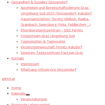
Gesundheit & Soziales Gössendorf
Apotheken und Bereitschaftsdienste Graz-
Umgebung Süd 2025 (Gössendorf, Kalsdorf,
Hausmannstätten, Fernitz-Mellach, Raaba-
Grambach, Seiersberg-Pirka, Feldkirchen …)
Elternberatungszentrum – EBZ Fernitz
Hospizteam Graz Umgebung Süd
Tagesmütter & Tagesväter
Vinzenzgemeinschaft Fernitz-Kalsdorf
Senioren-Tageszentrum Hart bei Graz
Kontakt
Impressum
Whatsapp Infoservice Gössendorf
julrich.at
Home
Kalender
Show
Veranstaltungen
sub
menu
Regionale Lebensmittel