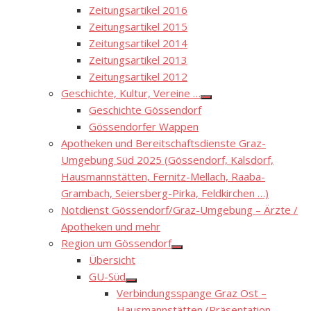
Zeitungsartikel 2016
Zeitungsartikel 2015
Zeitungsartikel 2014
Zeitungsartikel 2013
Zeitungsartikel 2012
Geschichte, Kultur, Vereine …
Show
Geschichte Gössendorf
sub
menu
Gössendorfer Wappen
Apotheken und Bereitschaftsdienste Graz-
Umgebung Süd 2025 (Gössendorf, Kalsdorf,
Hausmannstätten, Fernitz-Mellach, Raaba-
Grambach, Seiersberg-Pirka, Feldkirchen …)
Notdienst Gössendorf/Graz-Umgebung – Ärzte /
Apotheken und mehr
Region um Gössendorf
Show
Übersicht
sub
menu
GU-Süd
Show
Verbindungsspange Graz Ost –
sub
menu
Hausmannstätten (Präsentation