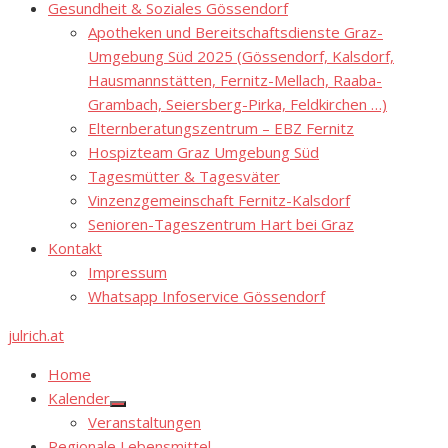
Gesundheit & Soziales Gössendorf
Apotheken und Bereitschaftsdienste Graz-
Umgebung Süd 2025 (Gössendorf, Kalsdorf,
Hausmannstätten, Fernitz-Mellach, Raaba-
Grambach, Seiersberg-Pirka, Feldkirchen …)
Elternberatungszentrum – EBZ Fernitz
Hospizteam Graz Umgebung Süd
Tagesmütter & Tagesväter
Vinzenzgemeinschaft Fernitz-Kalsdorf
Senioren-Tageszentrum Hart bei Graz
Kontakt
Impressum
Whatsapp Infoservice Gössendorf
julrich.at
Home
Kalender
Show
Veranstaltungen
sub
menu
Regionale Lebensmittel