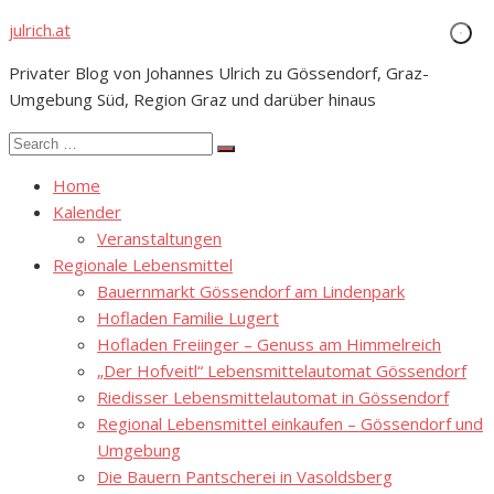
Skip
julrich.at
to
Privater Blog von Johannes Ulrich zu Gössendorf, Graz-
content
Umgebung Süd, Region Graz und darüber hinaus
Search
Search
for:
Home
Kalender
Veranstaltungen
Regionale Lebensmittel
Bauernmarkt Gössendorf am Lindenpark
Hofladen Familie Lugert
Hofladen Freiinger – Genuss am Himmelreich
„Der Hofveitl“ Lebensmittelautomat Gössendorf
Riedisser Lebensmittelautomat in Gössendorf
Regional Lebensmittel einkaufen – Gössendorf und
Umgebung
Die Bauern Pantscherei in Vasoldsberg