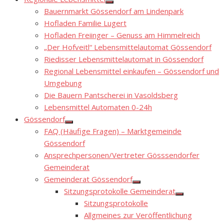
Show
Bauernmarkt Gössendorf am Lindenpark
sub
menu
Hofladen Familie Lugert
Hofladen Freiinger – Genuss am Himmelreich
„Der Hofveitl“ Lebensmittelautomat Gössendorf
Riedisser Lebensmittelautomat in Gössendorf
Regional Lebensmittel einkaufen – Gössendorf und
Umgebung
Die Bauern Pantscherei in Vasoldsberg
Lebensmittel Automaten 0-24h
Gössendorf
Show
FAQ (Häufige Fragen) – Marktgemeinde
sub
menu
Gössendorf
Ansprechpersonen/Vertreter Gösssendorfer
Gemeinderat
Gemeinderat Gössendorf
Show
Sitzungsprotokolle Gemeinderat
sub
Show
menu
Sitzungsprotokolle
sub
menu
Allgmeines zur Veröffentlichung