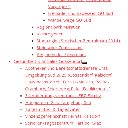
Vorprojekt)
Freibäder und Badeseen GU-Süd
Wanderwege GU-Süd
Regionalpark Murauen
Kleinregionen
Stadtregion Steirischer Zentralraum 2014+
Steirischer Zentralraum
Regionen der Steiermark
Gesundheit & Soziales Gössendorf
Show
Apotheken und Bereitschaftsdienste Graz-
sub
menu
Umgebung Süd 2025 (Gössendorf, Kalsdorf,
Hausmannstätten, Fernitz-Mellach, Raaba-
Grambach, Seiersberg-Pirka, Feldkirchen …)
Elternberatungszentrum – EBZ Fernitz
Hospizteam Graz Umgebung Süd
Tagesmütter & Tagesväter
Vinzenzgemeinschaft Fernitz-Kalsdorf
Senioren-Tageszentrum Hart bei Graz