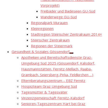
Vorprojekt)
Freibäder und Badeseen GU-Süd
Wanderwege GU-Süd
Regionalpark Murauen
Kleinregionen
Stadtregion Steirischer Zentralraum 2014+
Steirischer Zentralraum
Regionen der Steiermark
Gesundheit & Soziales Gössendorf
Show
Apotheken und Bereitschaftsdienste Graz-
sub
menu
Umgebung Süd 2025 (Gössendorf, Kalsdorf,
Hausmannstätten, Fernitz-Mellach, Raaba-
Grambach, Seiersberg-Pirka, Feldkirchen …)
Elternberatungszentrum – EBZ Fernitz
Hospizteam Graz Umgebung Süd
Tagesmütter & Tagesväter
Vinzenzgemeinschaft Fernitz-Kalsdorf
Senioren-Tageszentrum Hart bei Graz