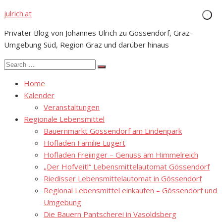
Skip
julrich.at
to
Privater Blog von Johannes Ulrich zu Gössendorf, Graz-
content
Umgebung Süd, Region Graz und darüber hinaus
Search
Search
for:
Home
Kalender
Veranstaltungen
Regionale Lebensmittel
Bauernmarkt Gössendorf am Lindenpark
Hofladen Familie Lugert
Hofladen Freiinger – Genuss am Himmelreich
„Der Hofveitl“ Lebensmittelautomat Gössendorf
Riedisser Lebensmittelautomat in Gössendorf
Regional Lebensmittel einkaufen – Gössendorf und
Umgebung
Die Bauern Pantscherei in Vasoldsberg