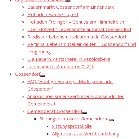
Show
Bauernmarkt Gössendorf am Lindenpark
sub
menu
Hofladen Familie Lugert
Hofladen Freiinger – Genuss am Himmelreich
„Der Hofveitl“ Lebensmittelautomat Gössendorf
Riedisser Lebensmittelautomat in Gössendorf
Regional Lebensmittel einkaufen – Gössendorf und
Umgebung
Die Bauern Pantscherei in Vasoldsberg
Lebensmittel Automaten 0-24h
Gössendorf
Show
FAQ (Häufige Fragen) – Marktgemeinde
sub
menu
Gössendorf
Ansprechpersonen/Vertreter Gösssendorfer
Gemeinderat
Gemeinderat Gössendorf
Show
Sitzungsprotokolle Gemeinderat
sub
Show
menu
Sitzungsprotokolle
sub
menu
Allgmeines zur Veröffentlichung