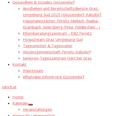
Gesundheit & Soziales Gössendorf
Apotheken und Bereitschaftsdienste Graz-
Umgebung Süd 2025 (Gössendorf, Kalsdorf,
Hausmannstätten, Fernitz-Mellach, Raaba-
Grambach, Seiersberg-Pirka, Feldkirchen …)
Elternberatungszentrum – EBZ Fernitz
Hospizteam Graz Umgebung Süd
Tagesmütter & Tagesväter
Vinzenzgemeinschaft Fernitz-Kalsdorf
Senioren-Tageszentrum Hart bei Graz
Kontakt
Impressum
Whatsapp Infoservice Gössendorf
julrich.at
Home
Kalender
Show
Veranstaltungen
sub
menu
Regionale Lebensmittel