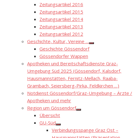
Zeitungsartikel 2016
Zeitungsartikel 2015
Zeitungsartikel 2014
Zeitungsartikel 2013
Zeitungsartikel 2012
Geschichte, Kultur, Vereine …
Show
Geschichte Gössendorf
sub
menu
Gössendorfer Wappen
Apotheken und Bereitschaftsdienste Graz-
Umgebung Süd 2025 (Gössendorf, Kalsdorf,
Hausmannstätten, Fernitz-Mellach, Raaba-
Grambach, Seiersberg-Pirka, Feldkirchen …)
Notdienst Gössendorf/Graz-Umgebung – Ärzte /
Apotheken und mehr
Region um Gössendorf
Show
Übersicht
sub
menu
GU-Süd
Show
Verbindungsspange Graz Ost –
sub
menu
Hausmannstätten (Präsentation