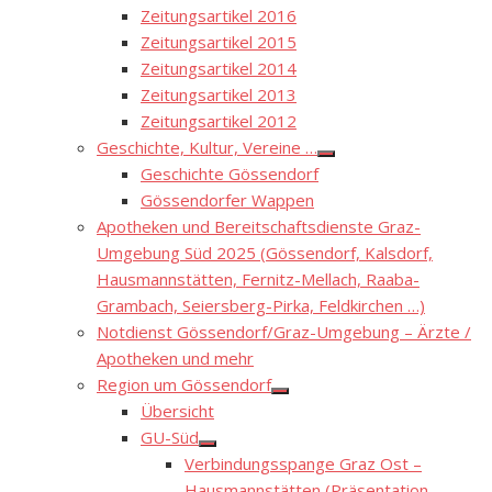
Zeitungsartikel 2016
Zeitungsartikel 2015
Zeitungsartikel 2014
Zeitungsartikel 2013
Zeitungsartikel 2012
Geschichte, Kultur, Vereine …
Show
Geschichte Gössendorf
sub
menu
Gössendorfer Wappen
Apotheken und Bereitschaftsdienste Graz-
Umgebung Süd 2025 (Gössendorf, Kalsdorf,
Hausmannstätten, Fernitz-Mellach, Raaba-
Grambach, Seiersberg-Pirka, Feldkirchen …)
Notdienst Gössendorf/Graz-Umgebung – Ärzte /
Apotheken und mehr
Region um Gössendorf
Show
Übersicht
sub
menu
GU-Süd
Show
Verbindungsspange Graz Ost –
sub
menu
Hausmannstätten (Präsentation