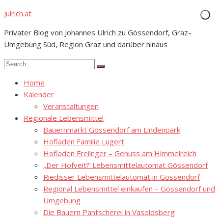
Skip
julrich.at
to
Privater Blog von Johannes Ulrich zu Gössendorf, Graz-
content
Umgebung Süd, Region Graz und darüber hinaus
Search
Search
for:
Home
Kalender
Veranstaltungen
Regionale Lebensmittel
Bauernmarkt Gössendorf am Lindenpark
Hofladen Familie Lugert
Hofladen Freiinger – Genuss am Himmelreich
„Der Hofveitl“ Lebensmittelautomat Gössendorf
Riedisser Lebensmittelautomat in Gössendorf
Regional Lebensmittel einkaufen – Gössendorf und
Umgebung
Die Bauern Pantscherei in Vasoldsberg