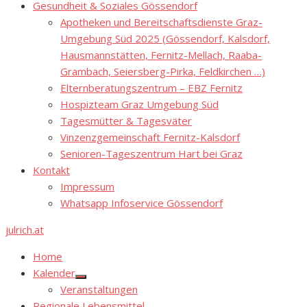
Gesundheit & Soziales Gössendorf
Apotheken und Bereitschaftsdienste Graz-
Umgebung Süd 2025 (Gössendorf, Kalsdorf,
Hausmannstätten, Fernitz-Mellach, Raaba-
Grambach, Seiersberg-Pirka, Feldkirchen …)
Elternberatungszentrum – EBZ Fernitz
Hospizteam Graz Umgebung Süd
Tagesmütter & Tagesväter
Vinzenzgemeinschaft Fernitz-Kalsdorf
Senioren-Tageszentrum Hart bei Graz
Kontakt
Impressum
Whatsapp Infoservice Gössendorf
julrich.at
Home
Kalender
Show
Veranstaltungen
sub
menu
Regionale Lebensmittel