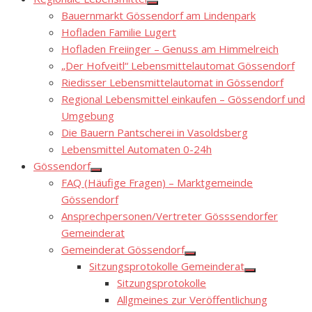
Show
Bauernmarkt Gössendorf am Lindenpark
sub
menu
Hofladen Familie Lugert
Hofladen Freiinger – Genuss am Himmelreich
„Der Hofveitl“ Lebensmittelautomat Gössendorf
Riedisser Lebensmittelautomat in Gössendorf
Regional Lebensmittel einkaufen – Gössendorf und
Umgebung
Die Bauern Pantscherei in Vasoldsberg
Lebensmittel Automaten 0-24h
Gössendorf
Show
FAQ (Häufige Fragen) – Marktgemeinde
sub
menu
Gössendorf
Ansprechpersonen/Vertreter Gösssendorfer
Gemeinderat
Gemeinderat Gössendorf
Show
Sitzungsprotokolle Gemeinderat
sub
Show
menu
Sitzungsprotokolle
sub
menu
Allgmeines zur Veröffentlichung