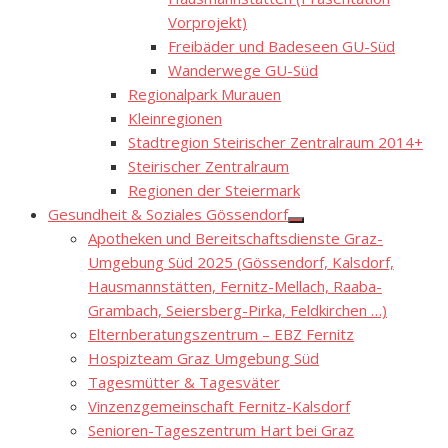
Vorprojekt)
Freibäder und Badeseen GU-Süd
Wanderwege GU-Süd
Regionalpark Murauen
Kleinregionen
Stadtregion Steirischer Zentralraum 2014+
Steirischer Zentralraum
Regionen der Steiermark
Gesundheit & Soziales Gössendorf
Show
Apotheken und Bereitschaftsdienste Graz-
sub
menu
Umgebung Süd 2025 (Gössendorf, Kalsdorf,
Hausmannstätten, Fernitz-Mellach, Raaba-
Grambach, Seiersberg-Pirka, Feldkirchen …)
Elternberatungszentrum – EBZ Fernitz
Hospizteam Graz Umgebung Süd
Tagesmütter & Tagesväter
Vinzenzgemeinschaft Fernitz-Kalsdorf
Senioren-Tageszentrum Hart bei Graz