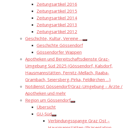
Zeitungsartikel 2016
Zeitungsartikel 2015
Zeitungsartikel 2014
Zeitungsartikel 2013
Zeitungsartikel 2012
Geschichte, Kultur, Vereine …
Show
Geschichte Gössendorf
sub
menu
Gössendorfer Wappen
Apotheken und Bereitschaftsdienste Graz-
Umgebung Süd 2025 (Gössendorf, Kalsdorf,
Hausmannstätten, Fernitz-Mellach, Raaba-
Grambach, Seiersberg-Pirka, Feldkirchen …)
Notdienst Gössendorf/Graz-Umgebung – Ärzte /
Apotheken und mehr
Region um Gössendorf
Show
Übersicht
sub
menu
GU-Süd
Show
Verbindungsspange Graz Ost –
sub
menu
Hausmannstätten (Präsentation