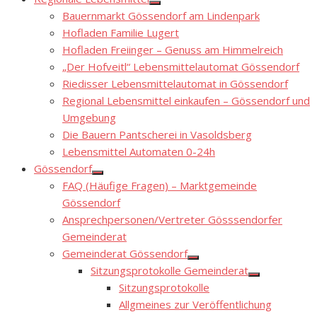
Show
Bauernmarkt Gössendorf am Lindenpark
sub
menu
Hofladen Familie Lugert
Hofladen Freiinger – Genuss am Himmelreich
„Der Hofveitl“ Lebensmittelautomat Gössendorf
Riedisser Lebensmittelautomat in Gössendorf
Regional Lebensmittel einkaufen – Gössendorf und
Umgebung
Die Bauern Pantscherei in Vasoldsberg
Lebensmittel Automaten 0-24h
Gössendorf
Show
FAQ (Häufige Fragen) – Marktgemeinde
sub
menu
Gössendorf
Ansprechpersonen/Vertreter Gösssendorfer
Gemeinderat
Gemeinderat Gössendorf
Show
Sitzungsprotokolle Gemeinderat
sub
Show
menu
Sitzungsprotokolle
sub
menu
Allgmeines zur Veröffentlichung