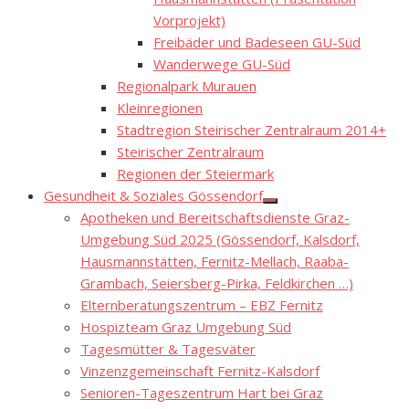
Vorprojekt)
Freibäder und Badeseen GU-Süd
Wanderwege GU-Süd
Regionalpark Murauen
Kleinregionen
Stadtregion Steirischer Zentralraum 2014+
Steirischer Zentralraum
Regionen der Steiermark
Gesundheit & Soziales Gössendorf
Show
Apotheken und Bereitschaftsdienste Graz-
sub
menu
Umgebung Süd 2025 (Gössendorf, Kalsdorf,
Hausmannstätten, Fernitz-Mellach, Raaba-
Grambach, Seiersberg-Pirka, Feldkirchen …)
Elternberatungszentrum – EBZ Fernitz
Hospizteam Graz Umgebung Süd
Tagesmütter & Tagesväter
Vinzenzgemeinschaft Fernitz-Kalsdorf
Senioren-Tageszentrum Hart bei Graz