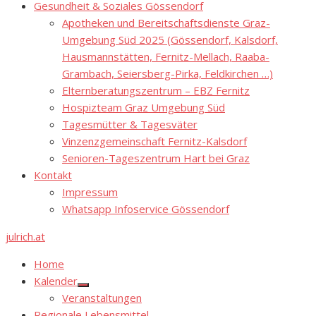
Gesundheit & Soziales Gössendorf
Apotheken und Bereitschaftsdienste Graz-
Umgebung Süd 2025 (Gössendorf, Kalsdorf,
Hausmannstätten, Fernitz-Mellach, Raaba-
Grambach, Seiersberg-Pirka, Feldkirchen …)
Elternberatungszentrum – EBZ Fernitz
Hospizteam Graz Umgebung Süd
Tagesmütter & Tagesväter
Vinzenzgemeinschaft Fernitz-Kalsdorf
Senioren-Tageszentrum Hart bei Graz
Kontakt
Impressum
Whatsapp Infoservice Gössendorf
julrich.at
Home
Kalender
Show
Veranstaltungen
sub
menu
Regionale Lebensmittel