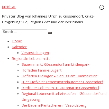
Skip
julrich.at
to
Privater Blog von Johannes Ulrich zu Gössendorf, Graz-
content
Umgebung Süd, Region Graz und darüber hinaus
Search
Search
for:
Home
Kalender
Veranstaltungen
Regionale Lebensmittel
Bauernmarkt Gössendorf am Lindenpark
Hofladen Familie Lugert
Hofladen Freiinger – Genuss am Himmelreich
„Der Hofveitl“ Lebensmittelautomat Gössendorf
Riedisser Lebensmittelautomat in Gössendorf
Regional Lebensmittel einkaufen – Gössendorf und
Umgebung
Die Bauern Pantscherei in Vasoldsberg