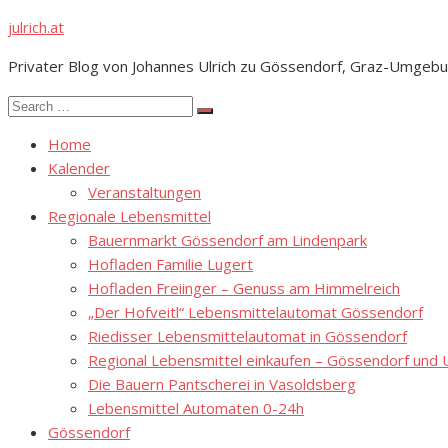
Skip
julrich.at
to
Privater Blog von Johannes Ulrich zu Gössendorf, Graz-Umgebu
content
Search
Search
for:
Home
Kalender
Veranstaltungen
Regionale Lebensmittel
Bauernmarkt Gössendorf am Lindenpark
Hofladen Familie Lugert
Hofladen Freiinger – Genuss am Himmelreich
„Der Hofveitl“ Lebensmittelautomat Gössendorf
Riedisser Lebensmittelautomat in Gössendorf
Regional Lebensmittel einkaufen – Gössendorf un
Die Bauern Pantscherei in Vasoldsberg
Lebensmittel Automaten 0-24h
Gössendorf