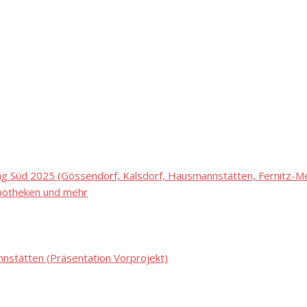
 Süd 2025 (Gössendorf, Kalsdorf, Hausmannstätten, Fernitz-Mel
potheken und mehr
stätten (Präsentation Vorprojekt)