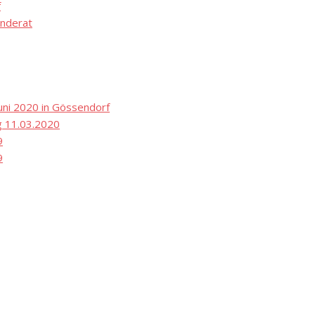
f
nderat
ni 2020 in Gössendorf
 11.03.2020
9
9