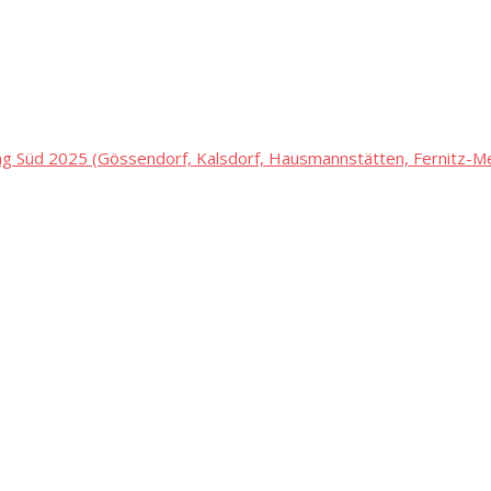
 Süd 2025 (Gössendorf, Kalsdorf, Hausmannstätten, Fernitz-Mel