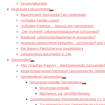
Show
Veranstaltungen
sub
menu
Regionale Lebensmittel
Show
Bauernmarkt Gössendorf am Lindenpark
sub
menu
Hofladen Familie Lugert
Hofladen Freiinger – Genuss am Himmelreich
„Der Hofveitl“ Lebensmittelautomat Gössendorf
Riedisser Lebensmittelautomat in Gössendorf
Regional Lebensmittel einkaufen – Gössendorf un
Die Bauern Pantscherei in Vasoldsberg
Lebensmittel Automaten 0-24h
Gössendorf
Show
FAQ (Häufige Fragen) – Marktgemeinde Gössendor
sub
menu
Ansprechpersonen/Vertreter Gösssendorfer Gemei
Gemeinderat Gössendorf
Show
Sitzungsprotokolle Gemeinderat
sub
Show
menu
Sitzungsprotokolle
sub
menu
Allgmeines zur Veröffentlichung
Zusammenfassung Gemeinderatssitzung 15. Ju
Zusammenfassung Gemeinderatssitzung