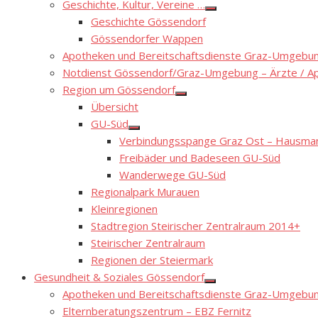
Geschichte, Kultur, Vereine …
Show
Geschichte Gössendorf
sub
menu
Gössendorfer Wappen
Apotheken und Bereitschaftsdienste Graz-Umgebung
Notdienst Gössendorf/Graz-Umgebung – Ärzte / A
Region um Gössendorf
Show
Übersicht
sub
menu
GU-Süd
Show
Verbindungsspange Graz Ost – Hausmann
sub
menu
Freibäder und Badeseen GU-Süd
Wanderwege GU-Süd
Regionalpark Murauen
Kleinregionen
Stadtregion Steirischer Zentralraum 2014+
Steirischer Zentralraum
Regionen der Steiermark
Gesundheit & Soziales Gössendorf
Show
Apotheken und Bereitschaftsdienste Graz-Umgebung
sub
menu
Elternberatungszentrum – EBZ Fernitz