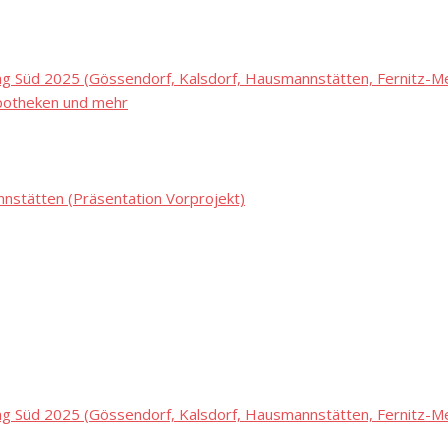
 Süd 2025 (Gössendorf, Kalsdorf, Hausmannstätten, Fernitz-Mel
potheken und mehr
stätten (Präsentation Vorprojekt)
 Süd 2025 (Gössendorf, Kalsdorf, Hausmannstätten, Fernitz-Mel