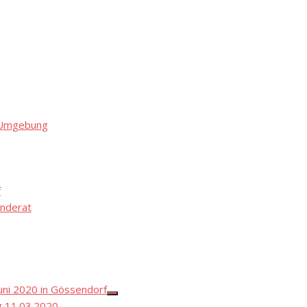
d Umgebung
f
nderat
ni 2020 in Gössendorf
Show
 11.03.2020