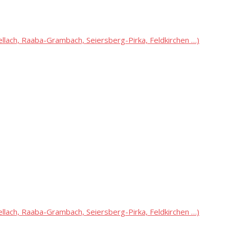
lach, Raaba-Grambach, Seiersberg-Pirka, Feldkirchen …)
lach, Raaba-Grambach, Seiersberg-Pirka, Feldkirchen …)