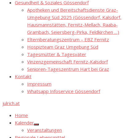
Gesundheit & Soziales Gössendorf
Apotheken und Bereitschaftsdienste Graz-
Umgebung Süd 2025 (Gössendorf, Kalsdorf,
Hausmannstätten, Fernitz-Mellach, Raaba-
Grambach, Seiersberg-Pirka, Feldkirchen …)
Elternberatungszentrum – EBZ Fernitz
Hospizteam Graz Umgebung Süd
Tagesmütter & Tagesväter
Vinzenzgemeinschaft Fernitz-Kalsdorf
Senioren-Tageszentrum Hart bei Graz
Kontakt
Impressum
Whatsapp Infoservice Gössendorf
julrich.at
Home
Kalender
Show
Veranstaltungen
sub
menu
Regionale Lebensmittel