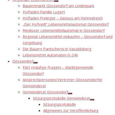
Show
Bauernmarkt Gössendorf am Lindenpark
sub
menu
Hofladen Familie Lugert
Hofladen Freiinger – Genuss am Himmelreich
„Der Hofveitl“ Lebensmittelautomat Gössendorf
Riedisser Lebensmittelautomat in Gössendorf
Regional Lebensmittel einkaufen – Gössendorf und
Umgebung
Die Bauern Pantscherei in Vasoldsberg
Lebensmittel Automaten 0-24h
Gössendorf
Show
FAQ (Häufige Fragen) – Marktgemeinde
sub
menu
Gössendorf
Ansprechpersonen/Vertreter Gösssendorfer
Gemeinderat
Gemeinderat Gössendorf
Show
Sitzungsprotokolle Gemeinderat
sub
Show
menu
Sitzungsprotokolle
sub
menu
Allgmeines zur Veröffentlichung