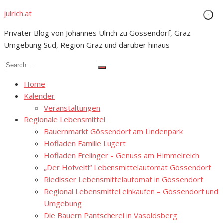
Skip
julrich.at
to
Privater Blog von Johannes Ulrich zu Gössendorf, Graz-
content
Umgebung Süd, Region Graz und darüber hinaus
Search
Search
for:
Home
Kalender
Veranstaltungen
Regionale Lebensmittel
Bauernmarkt Gössendorf am Lindenpark
Hofladen Familie Lugert
Hofladen Freiinger – Genuss am Himmelreich
„Der Hofveitl“ Lebensmittelautomat Gössendorf
Riedisser Lebensmittelautomat in Gössendorf
Regional Lebensmittel einkaufen – Gössendorf und
Umgebung
Die Bauern Pantscherei in Vasoldsberg