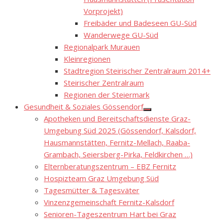
Vorprojekt)
Freibäder und Badeseen GU-Süd
Wanderwege GU-Süd
Regionalpark Murauen
Kleinregionen
Stadtregion Steirischer Zentralraum 2014+
Steirischer Zentralraum
Regionen der Steiermark
Gesundheit & Soziales Gössendorf
Show
Apotheken und Bereitschaftsdienste Graz-
sub
menu
Umgebung Süd 2025 (Gössendorf, Kalsdorf,
Hausmannstätten, Fernitz-Mellach, Raaba-
Grambach, Seiersberg-Pirka, Feldkirchen …)
Elternberatungszentrum – EBZ Fernitz
Hospizteam Graz Umgebung Süd
Tagesmütter & Tagesväter
Vinzenzgemeinschaft Fernitz-Kalsdorf
Senioren-Tageszentrum Hart bei Graz