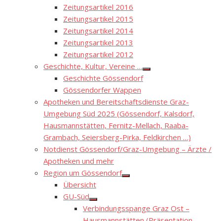
Zeitungsartikel 2016
Zeitungsartikel 2015
Zeitungsartikel 2014
Zeitungsartikel 2013
Zeitungsartikel 2012
Geschichte, Kultur, Vereine …
Show
Geschichte Gössendorf
sub
menu
Gössendorfer Wappen
Apotheken und Bereitschaftsdienste Graz-
Umgebung Süd 2025 (Gössendorf, Kalsdorf,
Hausmannstätten, Fernitz-Mellach, Raaba-
Grambach, Seiersberg-Pirka, Feldkirchen …)
Notdienst Gössendorf/Graz-Umgebung – Ärzte /
Apotheken und mehr
Region um Gössendorf
Show
Übersicht
sub
menu
GU-Süd
Show
Verbindungsspange Graz Ost –
sub
menu
Hausmannstätten (Präsentation