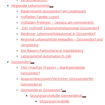
sub
menu
Regionale Lebensmittel
Show
Bauernmarkt Gössendorf am Lindenpark
sub
menu
Hofladen Familie Lugert
Hofladen Freiinger – Genuss am Himmelreich
„Der Hofveitl“ Lebensmittelautomat Gössendorf
Riedisser Lebensmittelautomat in Gössendorf
Regional Lebensmittel einkaufen – Gössendorf und
Umgebung
Die Bauern Pantscherei in Vasoldsberg
Lebensmittel Automaten 0-24h
Gössendorf
Show
FAQ (Häufige Fragen) – Marktgemeinde
sub
menu
Gössendorf
Ansprechpersonen/Vertreter Gösssendorfer
Gemeinderat
Gemeinderat Gössendorf
Show
Sitzungsprotokolle Gemeinderat
sub
Show
menu
Sitzungsprotokolle
sub