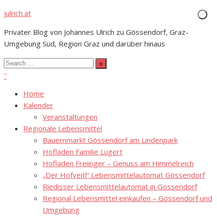
Skip
julrich.at
to
Privater Blog von Johannes Ulrich zu Gössendorf, Graz-
content
Umgebung Süd, Region Graz und darüber hinaus
Search
Search
for:
Home
Kalender
Veranstaltungen
Regionale Lebensmittel
Bauernmarkt Gössendorf am Lindenpark
Hofladen Familie Lugert
Hofladen Freiinger – Genuss am Himmelreich
„Der Hofveitl“ Lebensmittelautomat Gössendorf
Riedisser Lebensmittelautomat in Gössendorf
Regional Lebensmittel einkaufen – Gössendorf und
Umgebung