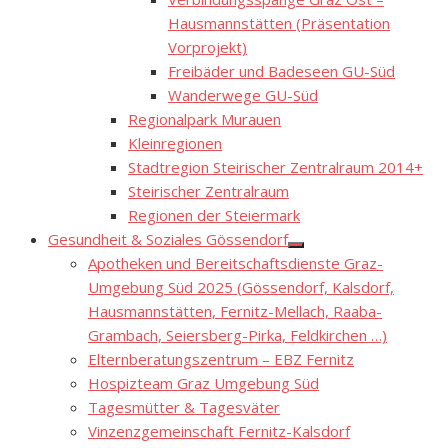
sub
menu
Hausmannstätten (Präsentation
Vorprojekt)
Freibäder und Badeseen GU-Süd
Wanderwege GU-Süd
Regionalpark Murauen
Kleinregionen
Stadtregion Steirischer Zentralraum 2014+
Steirischer Zentralraum
Regionen der Steiermark
Gesundheit & Soziales Gössendorf
Show
Apotheken und Bereitschaftsdienste Graz-
sub
menu
Umgebung Süd 2025 (Gössendorf, Kalsdorf,
Hausmannstätten, Fernitz-Mellach, Raaba-
Grambach, Seiersberg-Pirka, Feldkirchen …)
Elternberatungszentrum – EBZ Fernitz
Hospizteam Graz Umgebung Süd
Tagesmütter & Tagesväter
Vinzenzgemeinschaft Fernitz-Kalsdorf