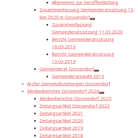
menu
Allgmeines zur Veröffentlichung
Zusammenfassung Gemeinderatssitzung 15.
Juni 2020 in Gössendorf
Show
Zusammenfassung
sub
menu
Gemeinderatssitzung 11.03.2020
Bericht Gemeinderatssitzung
18.09.2019
Bericht Gemeinderatssitzung
13.03.2019
Gemeinderat Gössendorf
Show
Gemeinderatswahl 2015
sub
menu
Archiv Gemeindezeitungen Gössendorf
Medienberichte Gössendorf 2026
Show
Medienberichte Gössendorf 2025
sub
menu
Zeitungsartikel Gössendorf 2022
Zeitungsartikel 2021
Zeitungsartikel 2020
Zeitungsartikel 2019
Zeitungsartikel 2018