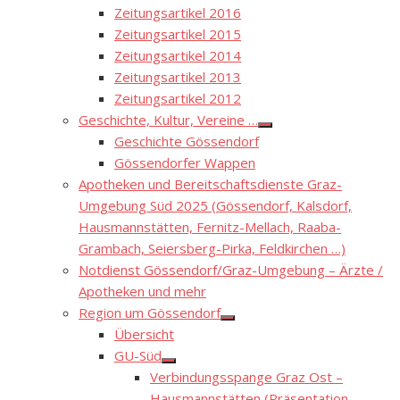
Zeitungsartikel 2016
Zeitungsartikel 2015
Zeitungsartikel 2014
Zeitungsartikel 2013
Zeitungsartikel 2012
Geschichte, Kultur, Vereine …
Show
Geschichte Gössendorf
sub
menu
Gössendorfer Wappen
Apotheken und Bereitschaftsdienste Graz-
Umgebung Süd 2025 (Gössendorf, Kalsdorf,
Hausmannstätten, Fernitz-Mellach, Raaba-
Grambach, Seiersberg-Pirka, Feldkirchen …)
Notdienst Gössendorf/Graz-Umgebung – Ärzte /
Apotheken und mehr
Region um Gössendorf
Show
Übersicht
sub
menu
GU-Süd
Show
Verbindungsspange Graz Ost –
sub
menu
Hausmannstätten (Präsentation