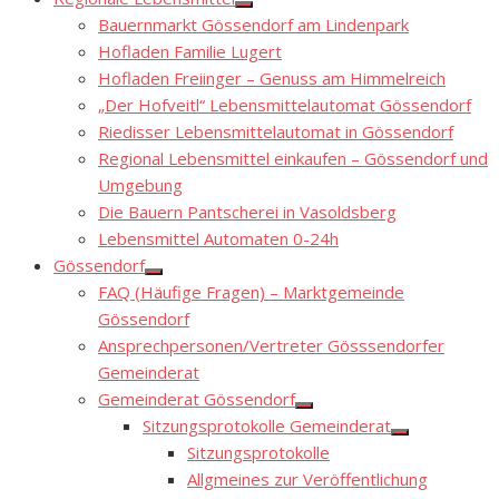
Show
Bauernmarkt Gössendorf am Lindenpark
sub
menu
Hofladen Familie Lugert
Hofladen Freiinger – Genuss am Himmelreich
„Der Hofveitl“ Lebensmittelautomat Gössendorf
Riedisser Lebensmittelautomat in Gössendorf
Regional Lebensmittel einkaufen – Gössendorf und
Umgebung
Die Bauern Pantscherei in Vasoldsberg
Lebensmittel Automaten 0-24h
Gössendorf
Show
FAQ (Häufige Fragen) – Marktgemeinde
sub
menu
Gössendorf
Ansprechpersonen/Vertreter Gösssendorfer
Gemeinderat
Gemeinderat Gössendorf
Show
Sitzungsprotokolle Gemeinderat
sub
Show
menu
Sitzungsprotokolle
sub
menu
Allgmeines zur Veröffentlichung