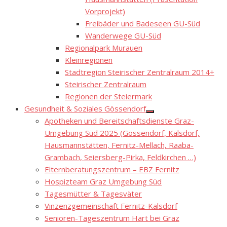
Vorprojekt)
Freibäder und Badeseen GU-Süd
Wanderwege GU-Süd
Regionalpark Murauen
Kleinregionen
Stadtregion Steirischer Zentralraum 2014+
Steirischer Zentralraum
Regionen der Steiermark
Gesundheit & Soziales Gössendorf
Show
Apotheken und Bereitschaftsdienste Graz-
sub
menu
Umgebung Süd 2025 (Gössendorf, Kalsdorf,
Hausmannstätten, Fernitz-Mellach, Raaba-
Grambach, Seiersberg-Pirka, Feldkirchen …)
Elternberatungszentrum – EBZ Fernitz
Hospizteam Graz Umgebung Süd
Tagesmütter & Tagesväter
Vinzenzgemeinschaft Fernitz-Kalsdorf
Senioren-Tageszentrum Hart bei Graz