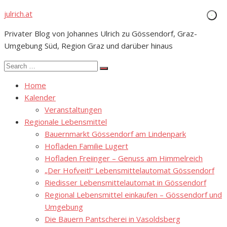
Skip
julrich.at
to
Privater Blog von Johannes Ulrich zu Gössendorf, Graz-
content
Umgebung Süd, Region Graz und darüber hinaus
Search
Search
for:
Home
Kalender
Veranstaltungen
Regionale Lebensmittel
Bauernmarkt Gössendorf am Lindenpark
Hofladen Familie Lugert
Hofladen Freiinger – Genuss am Himmelreich
„Der Hofveitl“ Lebensmittelautomat Gössendorf
Riedisser Lebensmittelautomat in Gössendorf
Regional Lebensmittel einkaufen – Gössendorf und
Umgebung
Die Bauern Pantscherei in Vasoldsberg