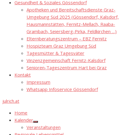
Gesundheit & Soziales Gössendorf
Apotheken und Bereitschaftsdienste Graz-
Umgebung Süd 2025 (Gössendorf, Kalsdorf,
Hausmannstätten, Fernitz-Mellach, Raaba-
Grambach, Seiersberg-Pirka, Feldkirchen …)
Elternberatungszentrum – EBZ Fernitz
Hospizteam Graz Umgebung Süd
Tagesmütter & Tagesväter
Vinzenzgemeinschaft Fernitz-Kalsdorf
Senioren-Tageszentrum Hart bei Graz
Kontakt
Impressum
Whatsapp Infoservice Gössendorf
julrich.at
Home
Kalender
Show
Veranstaltungen
sub
menu
Regionale Lebensmittel