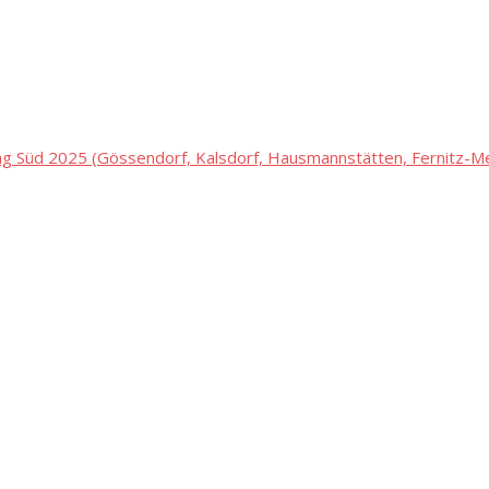
 Süd 2025 (Gössendorf, Kalsdorf, Hausmannstätten, Fernitz-Mel