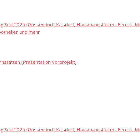
 Süd 2025 (Gössendorf, Kalsdorf, Hausmannstätten, Fernitz-Mel
potheken und mehr
stätten (Präsentation Vorprojekt)
 Süd 2025 (Gössendorf, Kalsdorf, Hausmannstätten, Fernitz-Mel