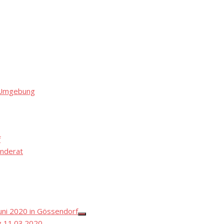
d Umgebung
f
nderat
ni 2020 in Gössendorf
Show
 11.03.2020