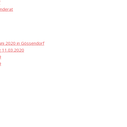
f
nderat
ni 2020 in Gössendorf
 11.03.2020
9
9