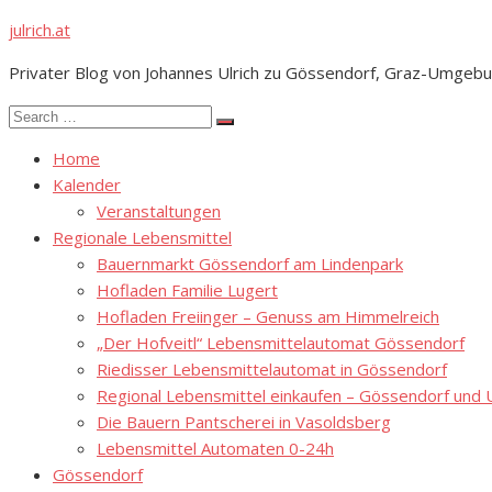
Skip
julrich.at
to
Privater Blog von Johannes Ulrich zu Gössendorf, Graz-Umgebu
content
Search
Search
for:
Home
Kalender
Veranstaltungen
Regionale Lebensmittel
Bauernmarkt Gössendorf am Lindenpark
Hofladen Familie Lugert
Hofladen Freiinger – Genuss am Himmelreich
„Der Hofveitl“ Lebensmittelautomat Gössendorf
Riedisser Lebensmittelautomat in Gössendorf
Regional Lebensmittel einkaufen – Gössendorf un
Die Bauern Pantscherei in Vasoldsberg
Lebensmittel Automaten 0-24h
Gössendorf