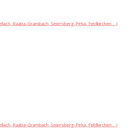
lach, Raaba-Grambach, Seiersberg-Pirka, Feldkirchen …)
lach, Raaba-Grambach, Seiersberg-Pirka, Feldkirchen …)