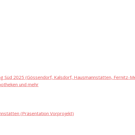
 Süd 2025 (Gössendorf, Kalsdorf, Hausmannstätten, Fernitz-Mel
potheken und mehr
stätten (Präsentation Vorprojekt)