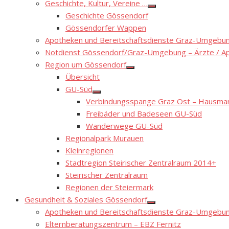
Geschichte, Kultur, Vereine …
Show
Geschichte Gössendorf
sub
menu
Gössendorfer Wappen
Apotheken und Bereitschaftsdienste Graz-Umgebung
Notdienst Gössendorf/Graz-Umgebung – Ärzte / A
Region um Gössendorf
Show
Übersicht
sub
menu
GU-Süd
Show
Verbindungsspange Graz Ost – Hausmann
sub
menu
Freibäder und Badeseen GU-Süd
Wanderwege GU-Süd
Regionalpark Murauen
Kleinregionen
Stadtregion Steirischer Zentralraum 2014+
Steirischer Zentralraum
Regionen der Steiermark
Gesundheit & Soziales Gössendorf
Show
Apotheken und Bereitschaftsdienste Graz-Umgebung
sub
menu
Elternberatungszentrum – EBZ Fernitz