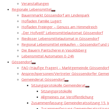
Show
Veranstaltungen
sub
menu
Regionale Lebensmittel
Show
Bauernmarkt Gössendorf am Lindenpark
sub
menu
Hofladen Familie Lugert
Hofladen Freiinger – Genuss am Himmelreich
„Der Hofveitl“ Lebensmittelautomat Gössendorf
Riedisser Lebensmittelautomat in Gössendorf
Regional Lebensmittel einkaufen – Gössendorf un
Die Bauern Pantscherei in Vasoldsberg
Lebensmittel Automaten 0-24h
Gössendorf
Show
FAQ (Häufige Fragen) – Marktgemeinde Gössendor
sub
menu
Ansprechpersonen/Vertreter Gösssendorfer Gemei
Gemeinderat Gössendorf
Show
Sitzungsprotokolle Gemeinderat
sub
Show
menu
Sitzungsprotokolle
sub
menu
Allgmeines zur Veröffentlichung
Zusammenfassung Gemeinderatssitzung 15. Ju
Zusammenfassung Gemeinderatssitzung