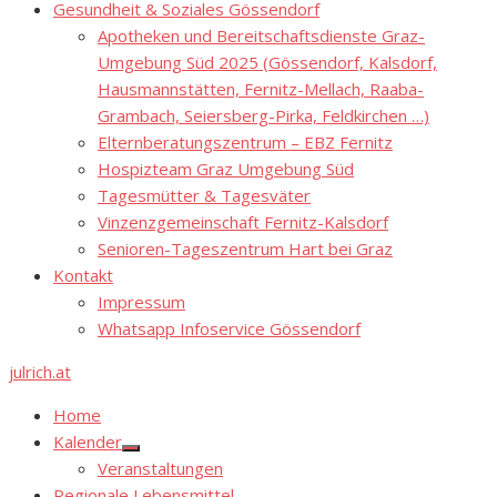
Gesundheit & Soziales Gössendorf
Apotheken und Bereitschaftsdienste Graz-
Umgebung Süd 2025 (Gössendorf, Kalsdorf,
Hausmannstätten, Fernitz-Mellach, Raaba-
Grambach, Seiersberg-Pirka, Feldkirchen …)
Elternberatungszentrum – EBZ Fernitz
Hospizteam Graz Umgebung Süd
Tagesmütter & Tagesväter
Vinzenzgemeinschaft Fernitz-Kalsdorf
Senioren-Tageszentrum Hart bei Graz
Kontakt
Impressum
Whatsapp Infoservice Gössendorf
julrich.at
Home
Kalender
Show
Veranstaltungen
sub
menu
Regionale Lebensmittel