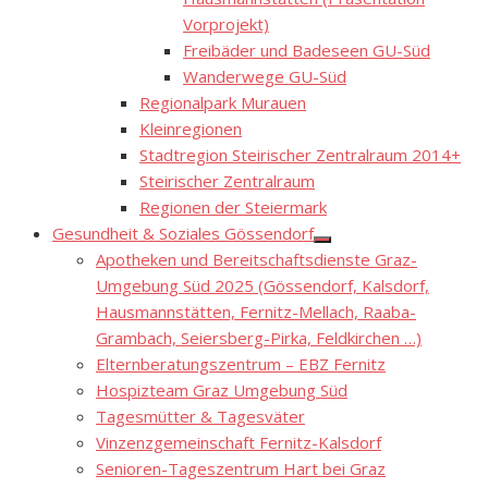
Vorprojekt)
Freibäder und Badeseen GU-Süd
Wanderwege GU-Süd
Regionalpark Murauen
Kleinregionen
Stadtregion Steirischer Zentralraum 2014+
Steirischer Zentralraum
Regionen der Steiermark
Gesundheit & Soziales Gössendorf
Show
Apotheken und Bereitschaftsdienste Graz-
sub
menu
Umgebung Süd 2025 (Gössendorf, Kalsdorf,
Hausmannstätten, Fernitz-Mellach, Raaba-
Grambach, Seiersberg-Pirka, Feldkirchen …)
Elternberatungszentrum – EBZ Fernitz
Hospizteam Graz Umgebung Süd
Tagesmütter & Tagesväter
Vinzenzgemeinschaft Fernitz-Kalsdorf
Senioren-Tageszentrum Hart bei Graz