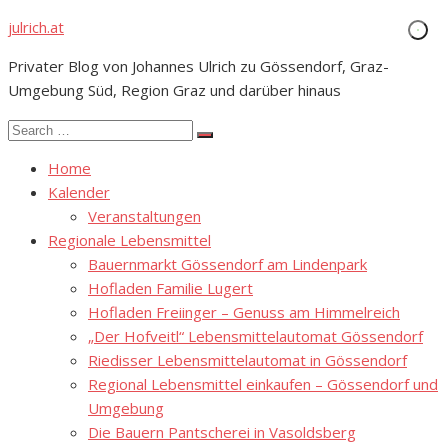
Skip
julrich.at
to
Privater Blog von Johannes Ulrich zu Gössendorf, Graz-
content
Umgebung Süd, Region Graz und darüber hinaus
Search
Search
for:
Home
Kalender
Veranstaltungen
Regionale Lebensmittel
Bauernmarkt Gössendorf am Lindenpark
Hofladen Familie Lugert
Hofladen Freiinger – Genuss am Himmelreich
„Der Hofveitl“ Lebensmittelautomat Gössendorf
Riedisser Lebensmittelautomat in Gössendorf
Regional Lebensmittel einkaufen – Gössendorf und
Umgebung
Die Bauern Pantscherei in Vasoldsberg