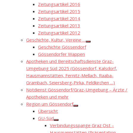
Zeitungsartikel 2016
Zeitungsartikel 2015
Zeitungsartikel 2014
Zeitungsartikel 2013
Zeitungsartikel 2012
Geschichte, Kultur, Vereine …
Show
Geschichte Gössendorf
sub
menu
Gössendorfer Wappen
Apotheken und Bereitschaftsdienste Graz-
Umgebung Süd 2025 (Gössendorf, Kalsdorf,
Hausmannstätten, Fernitz-Mellach, Raaba-
Grambach, Seiersberg-Pirka, Feldkirchen …)
Notdienst Gössendorf/Graz-Umgebung – Ärzte /
Apotheken und mehr
Region um Gössendorf
Show
Übersicht
sub
menu
GU-Süd
Show
Verbindungsspange Graz Ost –
sub
menu
Hausmannstätten (Präsentation