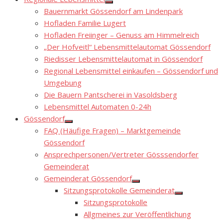
Show
Bauernmarkt Gössendorf am Lindenpark
sub
menu
Hofladen Familie Lugert
Hofladen Freiinger – Genuss am Himmelreich
„Der Hofveitl“ Lebensmittelautomat Gössendorf
Riedisser Lebensmittelautomat in Gössendorf
Regional Lebensmittel einkaufen – Gössendorf und
Umgebung
Die Bauern Pantscherei in Vasoldsberg
Lebensmittel Automaten 0-24h
Gössendorf
Show
FAQ (Häufige Fragen) – Marktgemeinde
sub
menu
Gössendorf
Ansprechpersonen/Vertreter Gösssendorfer
Gemeinderat
Gemeinderat Gössendorf
Show
Sitzungsprotokolle Gemeinderat
sub
Show
menu
Sitzungsprotokolle
sub
menu
Allgmeines zur Veröffentlichung