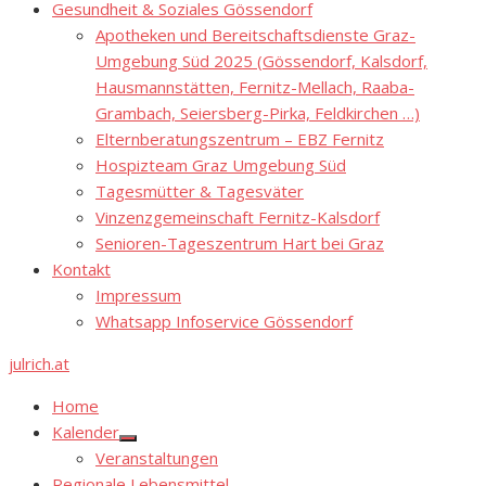
Gesundheit & Soziales Gössendorf
Apotheken und Bereitschaftsdienste Graz-
Umgebung Süd 2025 (Gössendorf, Kalsdorf,
Hausmannstätten, Fernitz-Mellach, Raaba-
Grambach, Seiersberg-Pirka, Feldkirchen …)
Elternberatungszentrum – EBZ Fernitz
Hospizteam Graz Umgebung Süd
Tagesmütter & Tagesväter
Vinzenzgemeinschaft Fernitz-Kalsdorf
Senioren-Tageszentrum Hart bei Graz
Kontakt
Impressum
Whatsapp Infoservice Gössendorf
julrich.at
Home
Kalender
Show
Veranstaltungen
sub
menu
Regionale Lebensmittel