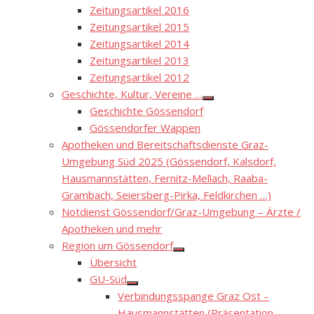
Zeitungsartikel 2016
Zeitungsartikel 2015
Zeitungsartikel 2014
Zeitungsartikel 2013
Zeitungsartikel 2012
Geschichte, Kultur, Vereine …
Show
Geschichte Gössendorf
sub
menu
Gössendorfer Wappen
Apotheken und Bereitschaftsdienste Graz-
Umgebung Süd 2025 (Gössendorf, Kalsdorf,
Hausmannstätten, Fernitz-Mellach, Raaba-
Grambach, Seiersberg-Pirka, Feldkirchen …)
Notdienst Gössendorf/Graz-Umgebung – Ärzte /
Apotheken und mehr
Region um Gössendorf
Show
Übersicht
sub
menu
GU-Süd
Show
Verbindungsspange Graz Ost –
sub
menu
Hausmannstätten (Präsentation