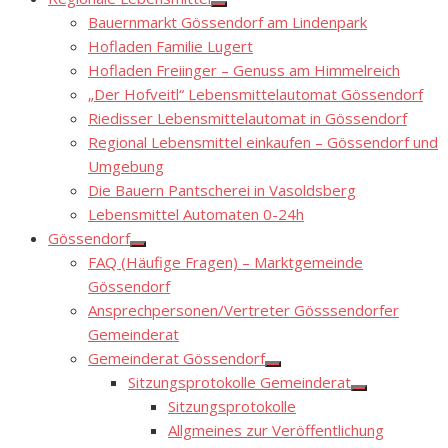
Show
Bauernmarkt Gössendorf am Lindenpark
sub
menu
Hofladen Familie Lugert
Hofladen Freiinger – Genuss am Himmelreich
„Der Hofveitl“ Lebensmittelautomat Gössendorf
Riedisser Lebensmittelautomat in Gössendorf
Regional Lebensmittel einkaufen – Gössendorf und
Umgebung
Die Bauern Pantscherei in Vasoldsberg
Lebensmittel Automaten 0-24h
Gössendorf
Show
FAQ (Häufige Fragen) – Marktgemeinde
sub
menu
Gössendorf
Ansprechpersonen/Vertreter Gösssendorfer
Gemeinderat
Gemeinderat Gössendorf
Show
Sitzungsprotokolle Gemeinderat
sub
Show
menu
Sitzungsprotokolle
sub
menu
Allgmeines zur Veröffentlichung