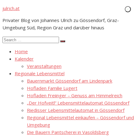
Skip
julrich.at
to
Privater Blog von Johannes Ulrich zu Gössendorf, Graz-
content
Umgebung Süd, Region Graz und darüber hinaus
Search
Search
for:
Home
Kalender
Veranstaltungen
Regionale Lebensmittel
Bauernmarkt Gössendorf am Lindenpark
Hofladen Familie Lugert
Hofladen Freiinger – Genuss am Himmelreich
„Der Hofveitl“ Lebensmittelautomat Gössendorf
Riedisser Lebensmittelautomat in Gössendorf
Regional Lebensmittel einkaufen – Gössendorf und
Umgebung
Die Bauern Pantscherei in Vasoldsberg