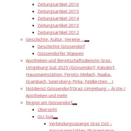
Zeitungsartikel 2016
Zeitungsartikel 2015
Zeitungsartikel 2014
Zeitungsartikel 2013
Zeitungsartikel 2012
Geschichte, Kultur, Vereine …
Show
Geschichte Gössendorf
sub
menu
Gössendorfer Wappen
Apotheken und Bereitschaftsdienste Graz-
Umgebung Süd 2025 (Gössendorf, Kalsdorf,
Hausmannstätten, Fernitz-Mellach, Raaba-
Grambach, Seiersberg-Pirka, Feldkirchen …)
Notdienst Gössendorf/Graz-Umgebung – Ärzte /
Apotheken und mehr
Region um Gössendorf
Show
Übersicht
sub
menu
GU-Süd
Show
Verbindungsspange Graz Ost –
sub
menu
Hausmannstätten (Präsentation