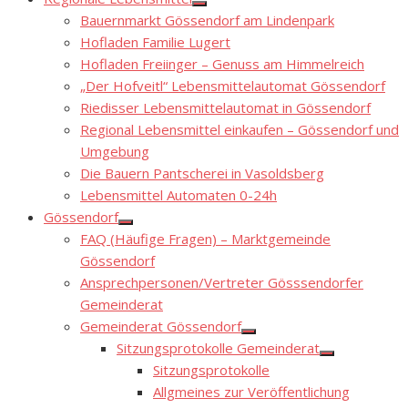
Show
Bauernmarkt Gössendorf am Lindenpark
sub
menu
Hofladen Familie Lugert
Hofladen Freiinger – Genuss am Himmelreich
„Der Hofveitl“ Lebensmittelautomat Gössendorf
Riedisser Lebensmittelautomat in Gössendorf
Regional Lebensmittel einkaufen – Gössendorf und
Umgebung
Die Bauern Pantscherei in Vasoldsberg
Lebensmittel Automaten 0-24h
Gössendorf
Show
FAQ (Häufige Fragen) – Marktgemeinde
sub
menu
Gössendorf
Ansprechpersonen/Vertreter Gösssendorfer
Gemeinderat
Gemeinderat Gössendorf
Show
Sitzungsprotokolle Gemeinderat
sub
Show
menu
Sitzungsprotokolle
sub
menu
Allgmeines zur Veröffentlichung