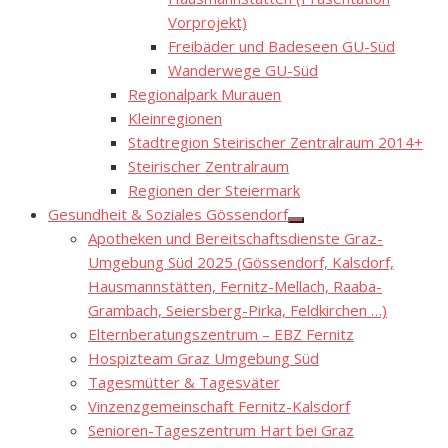
Vorprojekt)
Freibäder und Badeseen GU-Süd
Wanderwege GU-Süd
Regionalpark Murauen
Kleinregionen
Stadtregion Steirischer Zentralraum 2014+
Steirischer Zentralraum
Regionen der Steiermark
Gesundheit & Soziales Gössendorf
Show
Apotheken und Bereitschaftsdienste Graz-
sub
menu
Umgebung Süd 2025 (Gössendorf, Kalsdorf,
Hausmannstätten, Fernitz-Mellach, Raaba-
Grambach, Seiersberg-Pirka, Feldkirchen …)
Elternberatungszentrum – EBZ Fernitz
Hospizteam Graz Umgebung Süd
Tagesmütter & Tagesväter
Vinzenzgemeinschaft Fernitz-Kalsdorf
Senioren-Tageszentrum Hart bei Graz