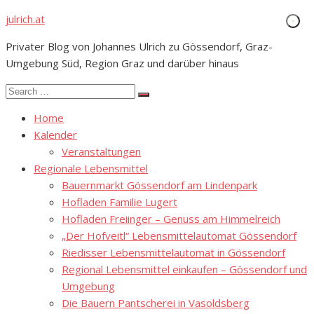
Skip
julrich.at
to
Privater Blog von Johannes Ulrich zu Gössendorf, Graz-
content
Umgebung Süd, Region Graz und darüber hinaus
Search
Search
for:
Home
Kalender
Veranstaltungen
Regionale Lebensmittel
Bauernmarkt Gössendorf am Lindenpark
Hofladen Familie Lugert
Hofladen Freiinger – Genuss am Himmelreich
„Der Hofveitl“ Lebensmittelautomat Gössendorf
Riedisser Lebensmittelautomat in Gössendorf
Regional Lebensmittel einkaufen – Gössendorf und
Umgebung
Die Bauern Pantscherei in Vasoldsberg