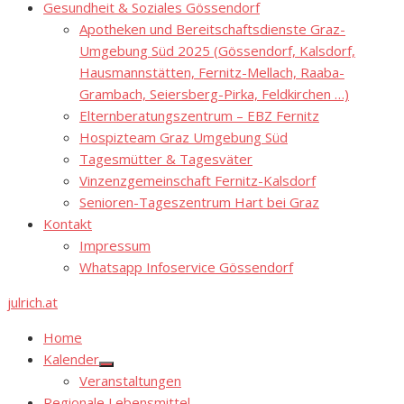
Gesundheit & Soziales Gössendorf
Apotheken und Bereitschaftsdienste Graz-
Umgebung Süd 2025 (Gössendorf, Kalsdorf,
Hausmannstätten, Fernitz-Mellach, Raaba-
Grambach, Seiersberg-Pirka, Feldkirchen …)
Elternberatungszentrum – EBZ Fernitz
Hospizteam Graz Umgebung Süd
Tagesmütter & Tagesväter
Vinzenzgemeinschaft Fernitz-Kalsdorf
Senioren-Tageszentrum Hart bei Graz
Kontakt
Impressum
Whatsapp Infoservice Gössendorf
julrich.at
Home
Kalender
Show
Veranstaltungen
sub
menu
Regionale Lebensmittel