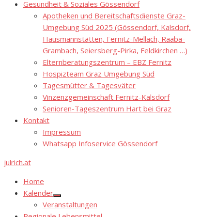
Gesundheit & Soziales Gössendorf
Apotheken und Bereitschaftsdienste Graz-
Umgebung Süd 2025 (Gössendorf, Kalsdorf,
Hausmannstätten, Fernitz-Mellach, Raaba-
Grambach, Seiersberg-Pirka, Feldkirchen …)
Elternberatungszentrum – EBZ Fernitz
Hospizteam Graz Umgebung Süd
Tagesmütter & Tagesväter
Vinzenzgemeinschaft Fernitz-Kalsdorf
Senioren-Tageszentrum Hart bei Graz
Kontakt
Impressum
Whatsapp Infoservice Gössendorf
julrich.at
Home
Kalender
Show
Veranstaltungen
sub
menu
Regionale Lebensmittel