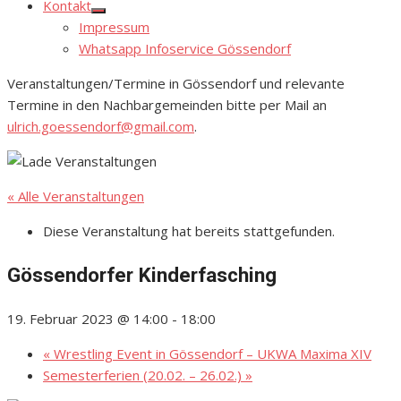
Kontakt
Show
Impressum
sub
menu
Whatsapp Infoservice Gössendorf
Veranstaltungen/Termine in Gössendorf und relevante
Termine in den Nachbargemeinden bitte per Mail an
ulrich.goessendorf@gmail.com
.
« Alle Veranstaltungen
Diese Veranstaltung hat bereits stattgefunden.
Gössendorfer Kinderfasching
19. Februar 2023 @ 14:00
-
18:00
«
Wrestling Event in Gössendorf – UKWA Maxima XIV
Semesterferien (20.02. – 26.02.)
»