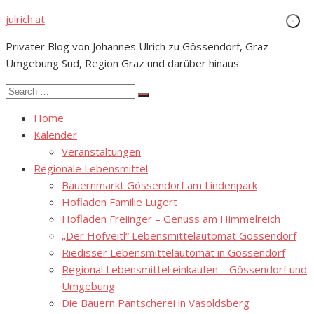
Skip
julrich.at
to
Privater Blog von Johannes Ulrich zu Gössendorf, Graz-
content
Umgebung Süd, Region Graz und darüber hinaus
Search
Search
for:
Home
Kalender
Veranstaltungen
Regionale Lebensmittel
Bauernmarkt Gössendorf am Lindenpark
Hofladen Familie Lugert
Hofladen Freiinger – Genuss am Himmelreich
„Der Hofveitl“ Lebensmittelautomat Gössendorf
Riedisser Lebensmittelautomat in Gössendorf
Regional Lebensmittel einkaufen – Gössendorf und
Umgebung
Die Bauern Pantscherei in Vasoldsberg