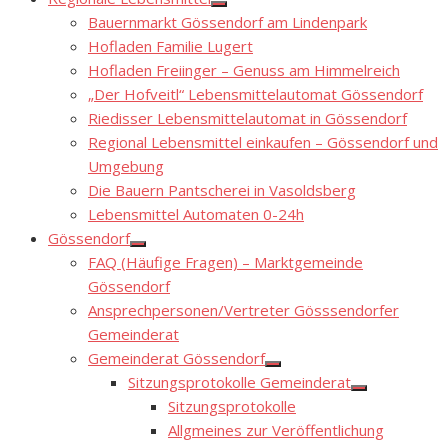
Show
Bauernmarkt Gössendorf am Lindenpark
sub
menu
Hofladen Familie Lugert
Hofladen Freiinger – Genuss am Himmelreich
„Der Hofveitl“ Lebensmittelautomat Gössendorf
Riedisser Lebensmittelautomat in Gössendorf
Regional Lebensmittel einkaufen – Gössendorf und
Umgebung
Die Bauern Pantscherei in Vasoldsberg
Lebensmittel Automaten 0-24h
Gössendorf
Show
FAQ (Häufige Fragen) – Marktgemeinde
sub
menu
Gössendorf
Ansprechpersonen/Vertreter Gösssendorfer
Gemeinderat
Gemeinderat Gössendorf
Show
Sitzungsprotokolle Gemeinderat
sub
Show
menu
Sitzungsprotokolle
sub
menu
Allgmeines zur Veröffentlichung