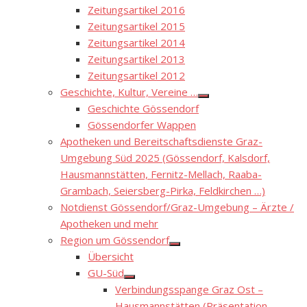
Zeitungsartikel 2016
Zeitungsartikel 2015
Zeitungsartikel 2014
Zeitungsartikel 2013
Zeitungsartikel 2012
Geschichte, Kultur, Vereine …
Show
Geschichte Gössendorf
sub
menu
Gössendorfer Wappen
Apotheken und Bereitschaftsdienste Graz-
Umgebung Süd 2025 (Gössendorf, Kalsdorf,
Hausmannstätten, Fernitz-Mellach, Raaba-
Grambach, Seiersberg-Pirka, Feldkirchen …)
Notdienst Gössendorf/Graz-Umgebung – Ärzte /
Apotheken und mehr
Region um Gössendorf
Show
Übersicht
sub
menu
GU-Süd
Show
Verbindungsspange Graz Ost –
sub
menu
Hausmannstätten (Präsentation