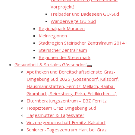
Vorprojekt)
Freibäder und Badeseen GU-Süd
Wanderwege GU-Süd
Regionalpark Murauen
Kleinregionen
Stadtregion Steirischer Zentralraum 2014+
Steirischer Zentralraum
Regionen der Steiermark
Gesundheit & Soziales Gössendorf
Show
Apotheken und Bereitschaftsdienste Graz-
sub
menu
Umgebung Süd 2025 (Gössendorf, Kalsdorf,
Hausmannstätten, Fernitz-Mellach, Raaba-
Grambach, Seiersberg-Pirka, Feldkirchen …)
Elternberatungszentrum – EBZ Fernitz
Hospizteam Graz Umgebung Süd
Tagesmütter & Tagesväter
Vinzenzgemeinschaft Fernitz-Kalsdorf
Senioren-Tageszentrum Hart bei Graz