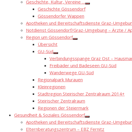
Geschichte, Kultur, Vereine …
Show
Geschichte Gössendorf
sub
menu
Gössendorfer Wappen
Apotheken und Bereitschaftsdienste Graz-Umgebung
Notdienst Gössendorf/Graz-Umgebung – Ärzte / A
Region um Gössendorf
Show
Übersicht
sub
menu
GU-Süd
Show
Verbindungsspange Graz Ost – Hausmann
sub
menu
Freibäder und Badeseen GU-Süd
Wanderwege GU-Süd
Regionalpark Murauen
Kleinregionen
Stadtregion Steirischer Zentralraum 2014+
Steirischer Zentralraum
Regionen der Steiermark
Gesundheit & Soziales Gössendorf
Show
Apotheken und Bereitschaftsdienste Graz-Umgebung
sub
menu
Elternberatungszentrum – EBZ Fernitz