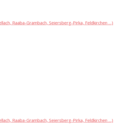
lach, Raaba-Grambach, Seiersberg-Pirka, Feldkirchen …)
lach, Raaba-Grambach, Seiersberg-Pirka, Feldkirchen …)