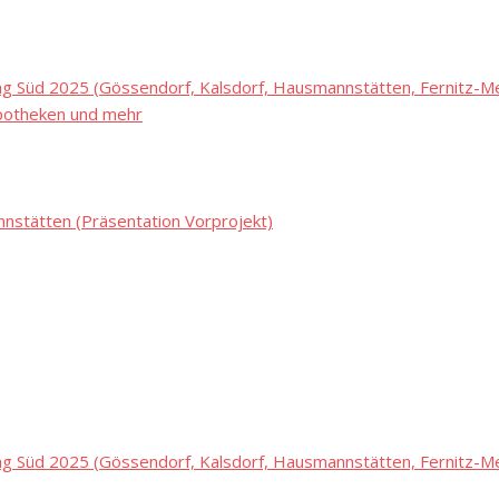
 Süd 2025 (Gössendorf, Kalsdorf, Hausmannstätten, Fernitz-Mel
potheken und mehr
stätten (Präsentation Vorprojekt)
 Süd 2025 (Gössendorf, Kalsdorf, Hausmannstätten, Fernitz-Mel