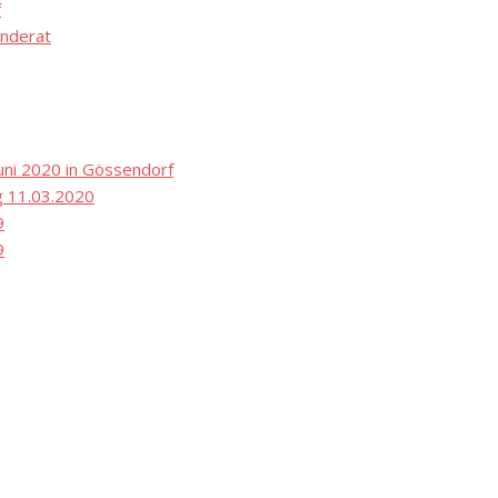
f
nderat
ni 2020 in Gössendorf
 11.03.2020
9
9