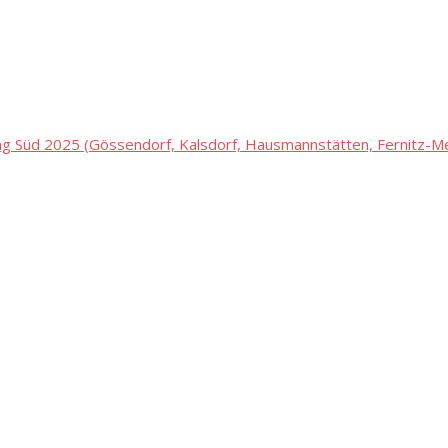
 Süd 2025 (Gössendorf, Kalsdorf, Hausmannstätten, Fernitz-Mel