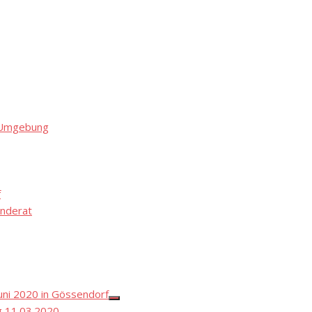
d Umgebung
f
nderat
ni 2020 in Gössendorf
Show
 11.03.2020