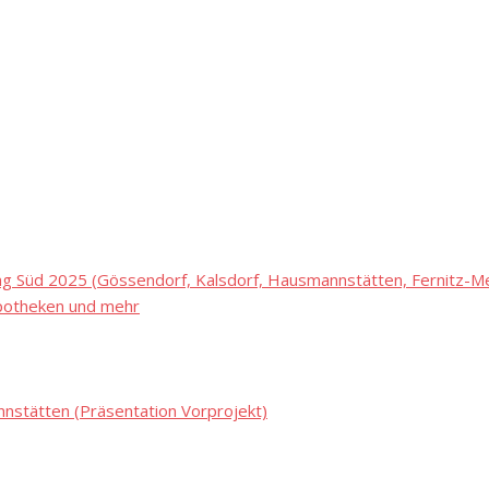
 Süd 2025 (Gössendorf, Kalsdorf, Hausmannstätten, Fernitz-Mel
potheken und mehr
stätten (Präsentation Vorprojekt)