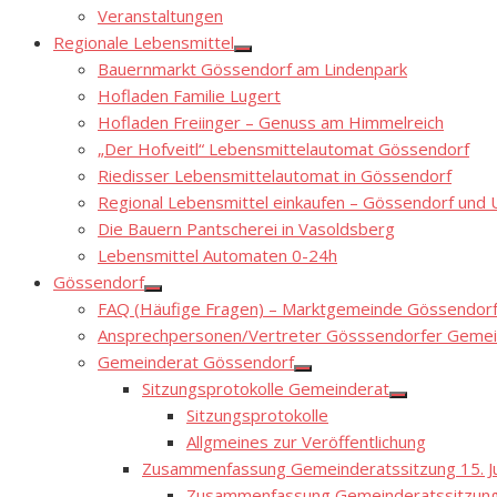
Show
Veranstaltungen
sub
menu
Regionale Lebensmittel
Show
Bauernmarkt Gössendorf am Lindenpark
sub
menu
Hofladen Familie Lugert
Hofladen Freiinger – Genuss am Himmelreich
„Der Hofveitl“ Lebensmittelautomat Gössendorf
Riedisser Lebensmittelautomat in Gössendorf
Regional Lebensmittel einkaufen – Gössendorf un
Die Bauern Pantscherei in Vasoldsberg
Lebensmittel Automaten 0-24h
Gössendorf
Show
FAQ (Häufige Fragen) – Marktgemeinde Gössendor
sub
menu
Ansprechpersonen/Vertreter Gösssendorfer Gemei
Gemeinderat Gössendorf
Show
Sitzungsprotokolle Gemeinderat
sub
Show
menu
Sitzungsprotokolle
sub
menu
Allgmeines zur Veröffentlichung
Zusammenfassung Gemeinderatssitzung 15. Ju
Zusammenfassung Gemeinderatssitzung