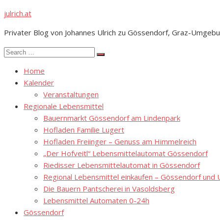
Skip
julrich.at
to
Privater Blog von Johannes Ulrich zu Gössendorf, Graz-Umgebu
content
Search
Search
for:
Home
Kalender
Veranstaltungen
Regionale Lebensmittel
Bauernmarkt Gössendorf am Lindenpark
Hofladen Familie Lugert
Hofladen Freiinger – Genuss am Himmelreich
„Der Hofveitl“ Lebensmittelautomat Gössendorf
Riedisser Lebensmittelautomat in Gössendorf
Regional Lebensmittel einkaufen – Gössendorf un
Die Bauern Pantscherei in Vasoldsberg
Lebensmittel Automaten 0-24h
Gössendorf