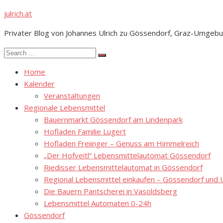
Skip
julrich.at
to
Privater Blog von Johannes Ulrich zu Gössendorf, Graz-Umgebu
content
Search
Search
for:
Home
Kalender
Veranstaltungen
Regionale Lebensmittel
Bauernmarkt Gössendorf am Lindenpark
Hofladen Familie Lugert
Hofladen Freiinger – Genuss am Himmelreich
„Der Hofveitl“ Lebensmittelautomat Gössendorf
Riedisser Lebensmittelautomat in Gössendorf
Regional Lebensmittel einkaufen – Gössendorf un
Die Bauern Pantscherei in Vasoldsberg
Lebensmittel Automaten 0-24h
Gössendorf