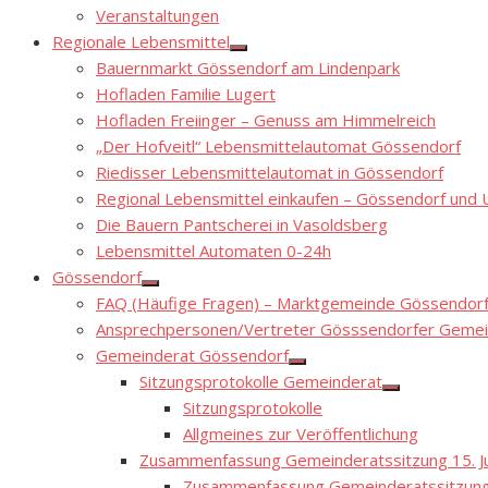
Show
Veranstaltungen
sub
menu
Regionale Lebensmittel
Show
Bauernmarkt Gössendorf am Lindenpark
sub
menu
Hofladen Familie Lugert
Hofladen Freiinger – Genuss am Himmelreich
„Der Hofveitl“ Lebensmittelautomat Gössendorf
Riedisser Lebensmittelautomat in Gössendorf
Regional Lebensmittel einkaufen – Gössendorf un
Die Bauern Pantscherei in Vasoldsberg
Lebensmittel Automaten 0-24h
Gössendorf
Show
FAQ (Häufige Fragen) – Marktgemeinde Gössendor
sub
menu
Ansprechpersonen/Vertreter Gösssendorfer Gemei
Gemeinderat Gössendorf
Show
Sitzungsprotokolle Gemeinderat
sub
Show
menu
Sitzungsprotokolle
sub
menu
Allgmeines zur Veröffentlichung
Zusammenfassung Gemeinderatssitzung 15. Ju
Zusammenfassung Gemeinderatssitzung