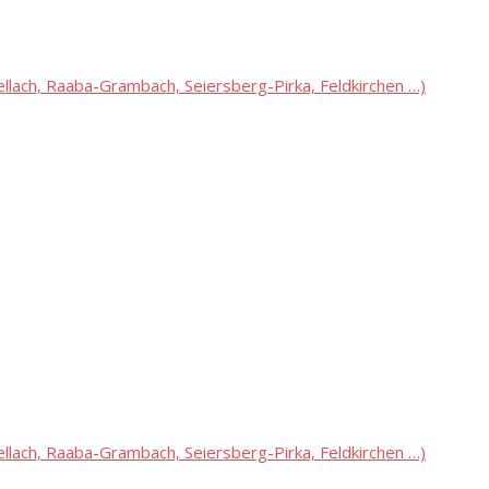
lach, Raaba-Grambach, Seiersberg-Pirka, Feldkirchen …)
lach, Raaba-Grambach, Seiersberg-Pirka, Feldkirchen …)