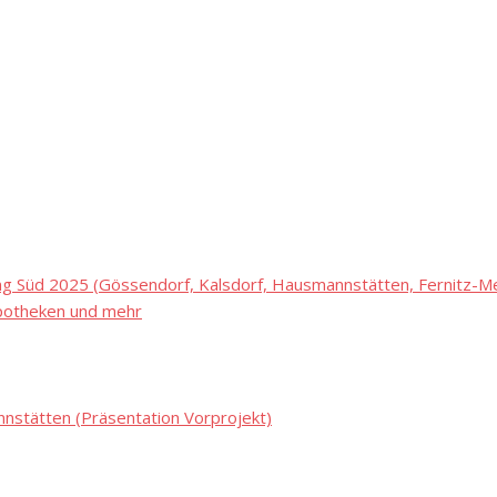
 Süd 2025 (Gössendorf, Kalsdorf, Hausmannstätten, Fernitz-Mel
potheken und mehr
stätten (Präsentation Vorprojekt)