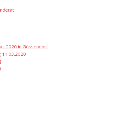
f
nderat
ni 2020 in Gössendorf
 11.03.2020
9
9