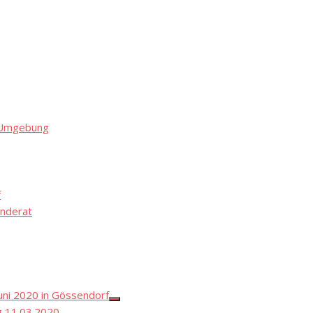
d Umgebung
f
nderat
ni 2020 in Gössendorf
Show
 11.03.2020