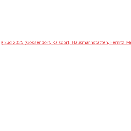
 Süd 2025 (Gössendorf, Kalsdorf, Hausmannstätten, Fernitz-Mel