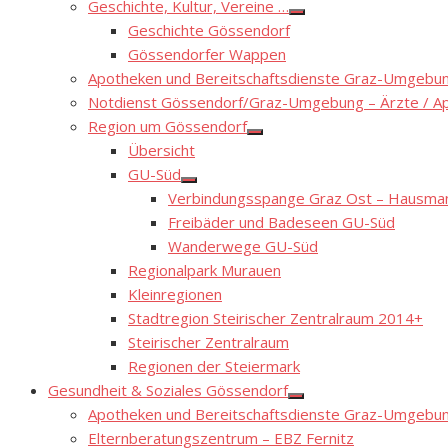
Geschichte, Kultur, Vereine …
Show
Geschichte Gössendorf
sub
menu
Gössendorfer Wappen
Apotheken und Bereitschaftsdienste Graz-Umgebung
Notdienst Gössendorf/Graz-Umgebung – Ärzte / A
Region um Gössendorf
Show
Übersicht
sub
menu
GU-Süd
Show
Verbindungsspange Graz Ost – Hausmann
sub
menu
Freibäder und Badeseen GU-Süd
Wanderwege GU-Süd
Regionalpark Murauen
Kleinregionen
Stadtregion Steirischer Zentralraum 2014+
Steirischer Zentralraum
Regionen der Steiermark
Gesundheit & Soziales Gössendorf
Show
Apotheken und Bereitschaftsdienste Graz-Umgebung
sub
menu
Elternberatungszentrum – EBZ Fernitz