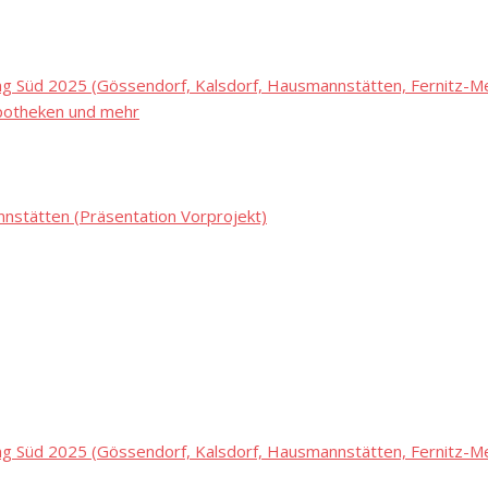
 Süd 2025 (Gössendorf, Kalsdorf, Hausmannstätten, Fernitz-Mel
potheken und mehr
stätten (Präsentation Vorprojekt)
 Süd 2025 (Gössendorf, Kalsdorf, Hausmannstätten, Fernitz-Mel