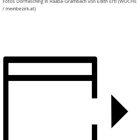
Fotos Dorffasching in Raaba-Grambach von Edith Ertl (WOCHE
/ meinbezirk.at)