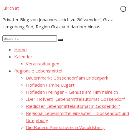
Skip
julrich.at
to
Privater Blog von Johannes Ulrich zu Gössendorf, Graz-
content
Umgebung Süd, Region Graz und darüber hinaus
Search
Search
for:
Home
Kalender
Veranstaltungen
Regionale Lebensmittel
Bauernmarkt Gössendorf am Lindenpark
Hofladen Familie Lugert
Hofladen Freiinger – Genuss am Himmelreich
„Der Hofveitl“ Lebensmittelautomat Gössendorf
Riedisser Lebensmittelautomat in Gössendorf
Regional Lebensmittel einkaufen – Gössendorf und
Umgebung
Die Bauern Pantscherei in Vasoldsberg