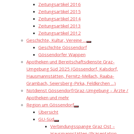
Zeitungsartikel 2016
Zeitungsartikel 2015
Zeitungsartikel 2014
Zeitungsartikel 2013
Zeitungsartikel 2012
Geschichte, Kultur, Vereine …
Show
Geschichte Gössendorf
sub
menu
Gössendorfer Wappen
Apotheken und Bereitschaftsdienste Graz-
Umgebung Süd 2025 (Gössendorf, Kalsdorf,
Hausmannstätten, Fernitz-Mellach, Raaba-
Grambach, Seiersberg-Pirka, Feldkirchen …)
Notdienst Gössendorf/Graz-Umgebung – Ärzte /
Apotheken und mehr
Region um Gössendorf
Show
Übersicht
sub
menu
GU-Süd
Show
Verbindungsspange Graz Ost –
sub
menu
Hausmannstätten (Präsentation