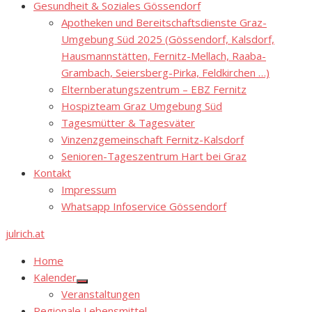
Gesundheit & Soziales Gössendorf
Apotheken und Bereitschaftsdienste Graz-
Umgebung Süd 2025 (Gössendorf, Kalsdorf,
Hausmannstätten, Fernitz-Mellach, Raaba-
Grambach, Seiersberg-Pirka, Feldkirchen …)
Elternberatungszentrum – EBZ Fernitz
Hospizteam Graz Umgebung Süd
Tagesmütter & Tagesväter
Vinzenzgemeinschaft Fernitz-Kalsdorf
Senioren-Tageszentrum Hart bei Graz
Kontakt
Impressum
Whatsapp Infoservice Gössendorf
julrich.at
Home
Kalender
Show
Veranstaltungen
sub
menu
Regionale Lebensmittel