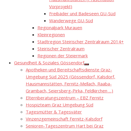
Vorprojekt)
Freibäder und Badeseen GU-Süd
Wanderwege GU-Süd
Regionalpark Murauen
Kleinregionen
Stadtregion Steirischer Zentralraum 2014+
Steirischer Zentralraum
Regionen der Steiermark
Gesundheit & Soziales Gössendorf
Show
Apotheken und Bereitschaftsdienste Graz-
sub
menu
Umgebung Süd 2025 (Gössendorf, Kalsdorf,
Hausmannstätten, Fernitz-Mellach, Raaba-
Grambach, Seiersberg-Pirka, Feldkirchen …)
Elternberatungszentrum – EBZ Fernitz
Hospizteam Graz Umgebung Süd
Tagesmütter & Tagesväter
Vinzenzgemeinschaft Fernitz-Kalsdorf
Senioren-Tageszentrum Hart bei Graz