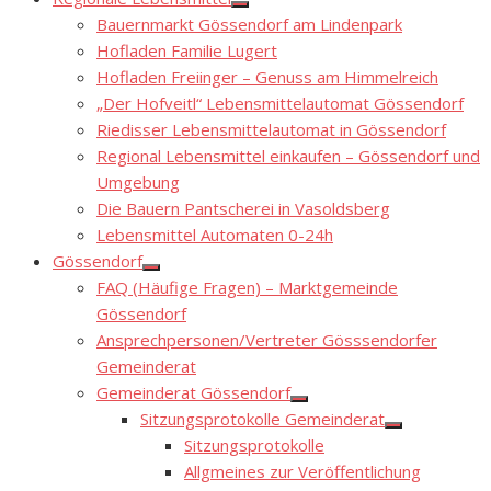
Show
Bauernmarkt Gössendorf am Lindenpark
sub
menu
Hofladen Familie Lugert
Hofladen Freiinger – Genuss am Himmelreich
„Der Hofveitl“ Lebensmittelautomat Gössendorf
Riedisser Lebensmittelautomat in Gössendorf
Regional Lebensmittel einkaufen – Gössendorf und
Umgebung
Die Bauern Pantscherei in Vasoldsberg
Lebensmittel Automaten 0-24h
Gössendorf
Show
FAQ (Häufige Fragen) – Marktgemeinde
sub
menu
Gössendorf
Ansprechpersonen/Vertreter Gösssendorfer
Gemeinderat
Gemeinderat Gössendorf
Show
Sitzungsprotokolle Gemeinderat
sub
Show
menu
Sitzungsprotokolle
sub
menu
Allgmeines zur Veröffentlichung