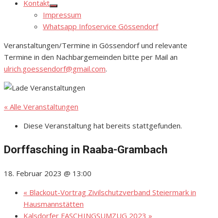
Kontakt
Show
Impressum
sub
menu
Whatsapp Infoservice Gössendorf
Veranstaltungen/Termine in Gössendorf und relevante
Termine in den Nachbargemeinden bitte per Mail an
ulrich.goessendorf@gmail.com
.
« Alle Veranstaltungen
Diese Veranstaltung hat bereits stattgefunden.
Dorffasching in Raaba-Grambach
18. Februar 2023 @ 13:00
«
Blackout-Vortrag Zivilschutzverband Steiermark in
Hausmannstätten
Kalsdorfer FASCHINGSUMZUG 2023
»