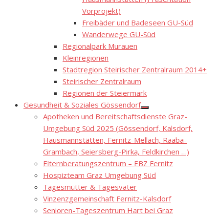
Vorprojekt)
Freibäder und Badeseen GU-Süd
Wanderwege GU-Süd
Regionalpark Murauen
Kleinregionen
Stadtregion Steirischer Zentralraum 2014+
Steirischer Zentralraum
Regionen der Steiermark
Gesundheit & Soziales Gössendorf
Show
Apotheken und Bereitschaftsdienste Graz-
sub
menu
Umgebung Süd 2025 (Gössendorf, Kalsdorf,
Hausmannstätten, Fernitz-Mellach, Raaba-
Grambach, Seiersberg-Pirka, Feldkirchen …)
Elternberatungszentrum – EBZ Fernitz
Hospizteam Graz Umgebung Süd
Tagesmütter & Tagesväter
Vinzenzgemeinschaft Fernitz-Kalsdorf
Senioren-Tageszentrum Hart bei Graz