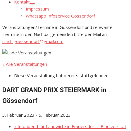
Kontakt
Show
Impressum
sub
menu
Whatsapp Infoservice Gössendorf
Veranstaltungen/Termine in Gössendorf und relevante
Termine in den Nachbargemeinden bitte per Mail an
ulrich.goessendorf@gmail.com
.
« Alle Veranstaltungen
Diese Veranstaltung hat bereits stattgefunden.
DART GRAND PRIX STEIERMARK in
Gössendorf
3. Februar 2023
-
5. Februar 2023
«
Infoabend für Landwirte in Empersdorf – Biodiversität