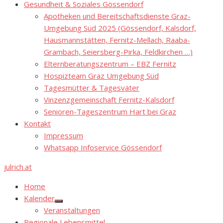
Gesundheit & Soziales Gössendorf
Apotheken und Bereitschaftsdienste Graz-
Umgebung Süd 2025 (Gössendorf, Kalsdorf,
Hausmannstätten, Fernitz-Mellach, Raaba-
Grambach, Seiersberg-Pirka, Feldkirchen …)
Elternberatungszentrum – EBZ Fernitz
Hospizteam Graz Umgebung Süd
Tagesmütter & Tagesväter
Vinzenzgemeinschaft Fernitz-Kalsdorf
Senioren-Tageszentrum Hart bei Graz
Kontakt
Impressum
Whatsapp Infoservice Gössendorf
julrich.at
Home
Kalender
Show
Veranstaltungen
sub
menu
Regionale Lebensmittel