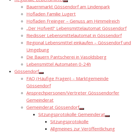
Show
Bauernmarkt Gössendorf am Lindenpark
sub
menu
Hofladen Familie Lugert
Hofladen Freiinger – Genuss am Himmelreich
„Der Hofveitl“ Lebensmittelautomat Gössendorf
Riedisser Lebensmittelautomat in Gössendorf
Regional Lebensmittel einkaufen – Gössendorf und
Umgebung
Die Bauern Pantscherei in Vasoldsberg
Lebensmittel Automaten 0-24h
Gössendorf
Show
FAQ (Häufige Fragen) – Marktgemeinde
sub
menu
Gössendorf
Ansprechpersonen/Vertreter Gösssendorfer
Gemeinderat
Gemeinderat Gössendorf
Show
Sitzungsprotokolle Gemeinderat
sub
Show
menu
Sitzungsprotokolle
sub
menu
Allgmeines zur Veröffentlichung