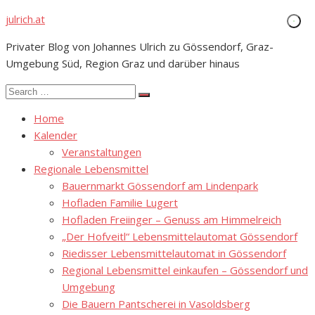
Skip
julrich.at
to
Privater Blog von Johannes Ulrich zu Gössendorf, Graz-
content
Umgebung Süd, Region Graz und darüber hinaus
Search
Search
for:
Home
Kalender
Veranstaltungen
Regionale Lebensmittel
Bauernmarkt Gössendorf am Lindenpark
Hofladen Familie Lugert
Hofladen Freiinger – Genuss am Himmelreich
„Der Hofveitl“ Lebensmittelautomat Gössendorf
Riedisser Lebensmittelautomat in Gössendorf
Regional Lebensmittel einkaufen – Gössendorf und
Umgebung
Die Bauern Pantscherei in Vasoldsberg