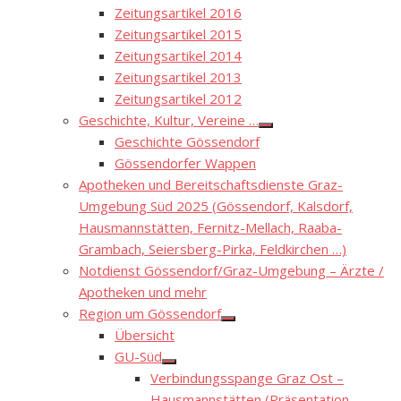
Zeitungsartikel 2016
Zeitungsartikel 2015
Zeitungsartikel 2014
Zeitungsartikel 2013
Zeitungsartikel 2012
Geschichte, Kultur, Vereine …
Show
Geschichte Gössendorf
sub
menu
Gössendorfer Wappen
Apotheken und Bereitschaftsdienste Graz-
Umgebung Süd 2025 (Gössendorf, Kalsdorf,
Hausmannstätten, Fernitz-Mellach, Raaba-
Grambach, Seiersberg-Pirka, Feldkirchen …)
Notdienst Gössendorf/Graz-Umgebung – Ärzte /
Apotheken und mehr
Region um Gössendorf
Show
Übersicht
sub
menu
GU-Süd
Show
Verbindungsspange Graz Ost –
sub
menu
Hausmannstätten (Präsentation