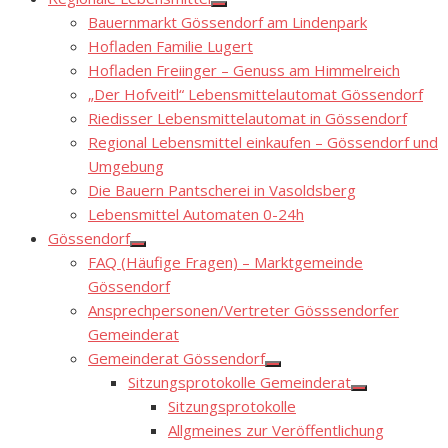
Show
Bauernmarkt Gössendorf am Lindenpark
sub
menu
Hofladen Familie Lugert
Hofladen Freiinger – Genuss am Himmelreich
„Der Hofveitl“ Lebensmittelautomat Gössendorf
Riedisser Lebensmittelautomat in Gössendorf
Regional Lebensmittel einkaufen – Gössendorf und
Umgebung
Die Bauern Pantscherei in Vasoldsberg
Lebensmittel Automaten 0-24h
Gössendorf
Show
FAQ (Häufige Fragen) – Marktgemeinde
sub
menu
Gössendorf
Ansprechpersonen/Vertreter Gösssendorfer
Gemeinderat
Gemeinderat Gössendorf
Show
Sitzungsprotokolle Gemeinderat
sub
Show
menu
Sitzungsprotokolle
sub
menu
Allgmeines zur Veröffentlichung