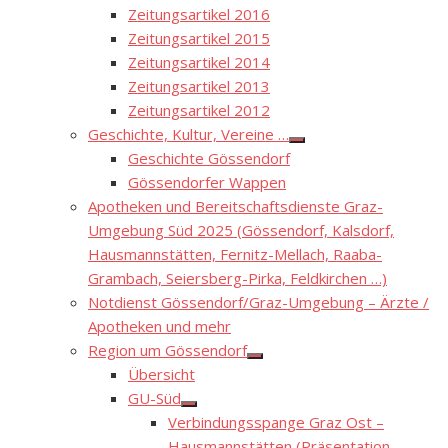
Zeitungsartikel 2016
Zeitungsartikel 2015
Zeitungsartikel 2014
Zeitungsartikel 2013
Zeitungsartikel 2012
Geschichte, Kultur, Vereine …
Show
Geschichte Gössendorf
sub
menu
Gössendorfer Wappen
Apotheken und Bereitschaftsdienste Graz-
Umgebung Süd 2025 (Gössendorf, Kalsdorf,
Hausmannstätten, Fernitz-Mellach, Raaba-
Grambach, Seiersberg-Pirka, Feldkirchen …)
Notdienst Gössendorf/Graz-Umgebung – Ärzte /
Apotheken und mehr
Region um Gössendorf
Show
Übersicht
sub
menu
GU-Süd
Show
Verbindungsspange Graz Ost –
sub
menu
Hausmannstätten (Präsentation