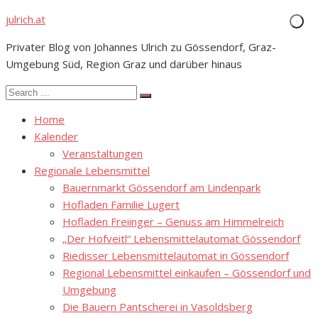
Skip
julrich.at
to
Privater Blog von Johannes Ulrich zu Gössendorf, Graz-
content
Umgebung Süd, Region Graz und darüber hinaus
Search
Search
for:
Home
Kalender
Veranstaltungen
Regionale Lebensmittel
Bauernmarkt Gössendorf am Lindenpark
Hofladen Familie Lugert
Hofladen Freiinger – Genuss am Himmelreich
„Der Hofveitl“ Lebensmittelautomat Gössendorf
Riedisser Lebensmittelautomat in Gössendorf
Regional Lebensmittel einkaufen – Gössendorf und
Umgebung
Die Bauern Pantscherei in Vasoldsberg