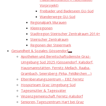
Vorprojekt)
Freibäder und Badeseen GU-Süd
Wanderwege GU-Süd
Regionalpark Murauen
Kleinregionen
Stadtregion Steirischer Zentralraum 2014+
Steirischer Zentralraum
Regionen der Steiermark
Gesundheit & Soziales Gössendorf
Show
Apotheken und Bereitschaftsdienste Graz-
sub
menu
Umgebung Süd 2025 (Gössendorf, Kalsdorf,
Hausmannstätten, Fernitz-Mellach, Raaba-
Grambach, Seiersberg-Pirka, Feldkirchen …)
Elternberatungszentrum – EBZ Fernitz
Hospizteam Graz Umgebung Süd
Tagesmütter & Tagesväter
Vinzenzgemeinschaft Fernitz-Kalsdorf
Senioren-Tageszentrum Hart bei Graz