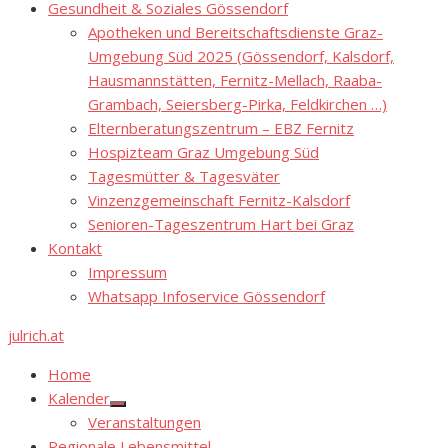
Gesundheit & Soziales Gössendorf
Apotheken und Bereitschaftsdienste Graz-
Umgebung Süd 2025 (Gössendorf, Kalsdorf,
Hausmannstätten, Fernitz-Mellach, Raaba-
Grambach, Seiersberg-Pirka, Feldkirchen …)
Elternberatungszentrum – EBZ Fernitz
Hospizteam Graz Umgebung Süd
Tagesmütter & Tagesväter
Vinzenzgemeinschaft Fernitz-Kalsdorf
Senioren-Tageszentrum Hart bei Graz
Kontakt
Impressum
Whatsapp Infoservice Gössendorf
julrich.at
Home
Kalender
Show
Veranstaltungen
sub
menu
Regionale Lebensmittel