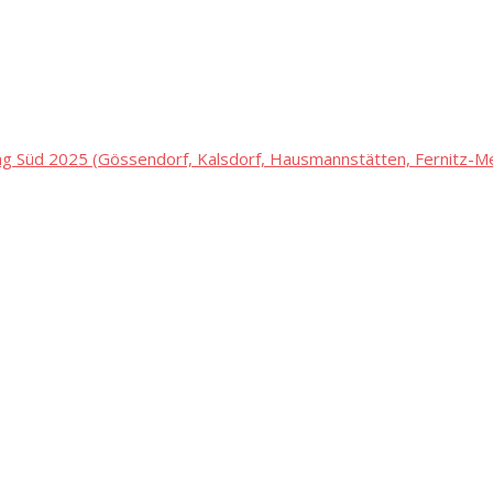
 Süd 2025 (Gössendorf, Kalsdorf, Hausmannstätten, Fernitz-Mel