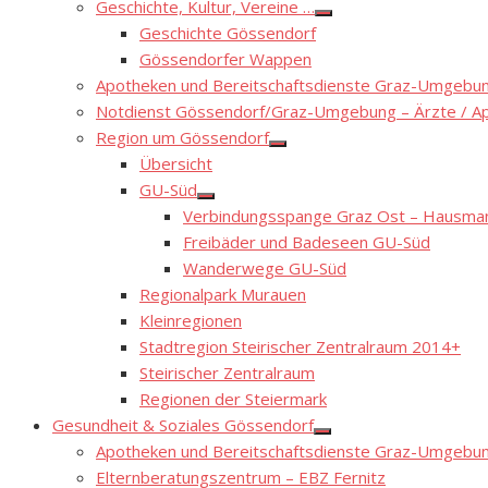
Geschichte, Kultur, Vereine …
Show
Geschichte Gössendorf
sub
menu
Gössendorfer Wappen
Apotheken und Bereitschaftsdienste Graz-Umgebung
Notdienst Gössendorf/Graz-Umgebung – Ärzte / A
Region um Gössendorf
Show
Übersicht
sub
menu
GU-Süd
Show
Verbindungsspange Graz Ost – Hausmann
sub
menu
Freibäder und Badeseen GU-Süd
Wanderwege GU-Süd
Regionalpark Murauen
Kleinregionen
Stadtregion Steirischer Zentralraum 2014+
Steirischer Zentralraum
Regionen der Steiermark
Gesundheit & Soziales Gössendorf
Show
Apotheken und Bereitschaftsdienste Graz-Umgebung
sub
menu
Elternberatungszentrum – EBZ Fernitz