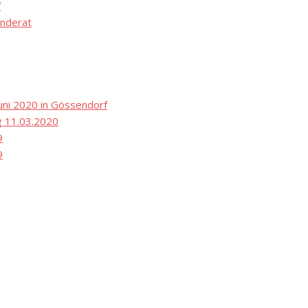
f
nderat
ni 2020 in Gössendorf
 11.03.2020
9
9