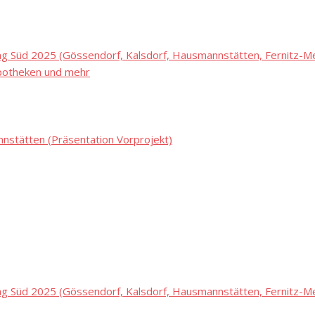
 Süd 2025 (Gössendorf, Kalsdorf, Hausmannstätten, Fernitz-Mel
potheken und mehr
stätten (Präsentation Vorprojekt)
 Süd 2025 (Gössendorf, Kalsdorf, Hausmannstätten, Fernitz-Mel