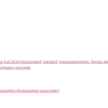
 Süd 2025 (Gössendorf, Kalsdorf, Hausmannstätten, Fernitz-Mel
potheken und mehr
stätten (Präsentation Vorprojekt)