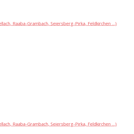
lach, Raaba-Grambach, Seiersberg-Pirka, Feldkirchen …)
lach, Raaba-Grambach, Seiersberg-Pirka, Feldkirchen …)