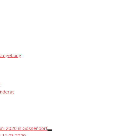
d Umgebung
f
nderat
ni 2020 in Gössendorf
Show
 11.03.2020