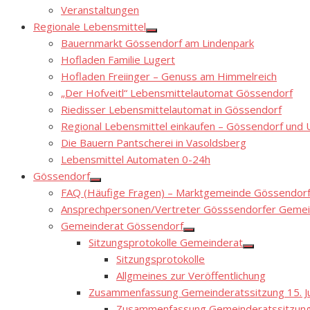
Show
Veranstaltungen
sub
menu
Regionale Lebensmittel
Show
Bauernmarkt Gössendorf am Lindenpark
sub
menu
Hofladen Familie Lugert
Hofladen Freiinger – Genuss am Himmelreich
„Der Hofveitl“ Lebensmittelautomat Gössendorf
Riedisser Lebensmittelautomat in Gössendorf
Regional Lebensmittel einkaufen – Gössendorf un
Die Bauern Pantscherei in Vasoldsberg
Lebensmittel Automaten 0-24h
Gössendorf
Show
FAQ (Häufige Fragen) – Marktgemeinde Gössendor
sub
menu
Ansprechpersonen/Vertreter Gösssendorfer Gemei
Gemeinderat Gössendorf
Show
Sitzungsprotokolle Gemeinderat
sub
Show
menu
Sitzungsprotokolle
sub
menu
Allgmeines zur Veröffentlichung
Zusammenfassung Gemeinderatssitzung 15. Ju
Zusammenfassung Gemeinderatssitzung