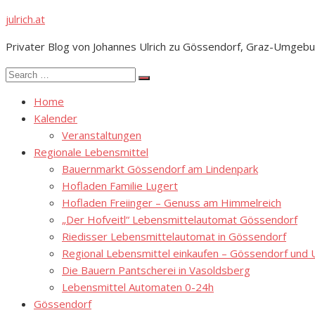
Skip
julrich.at
to
Privater Blog von Johannes Ulrich zu Gössendorf, Graz-Umgebu
content
Search
Search
for:
Home
Kalender
Veranstaltungen
Regionale Lebensmittel
Bauernmarkt Gössendorf am Lindenpark
Hofladen Familie Lugert
Hofladen Freiinger – Genuss am Himmelreich
„Der Hofveitl“ Lebensmittelautomat Gössendorf
Riedisser Lebensmittelautomat in Gössendorf
Regional Lebensmittel einkaufen – Gössendorf un
Die Bauern Pantscherei in Vasoldsberg
Lebensmittel Automaten 0-24h
Gössendorf