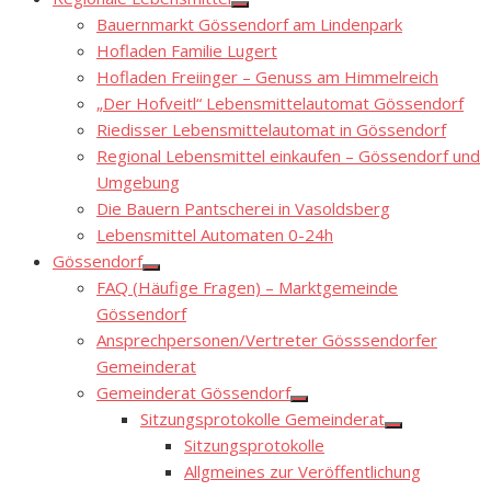
Show
Bauernmarkt Gössendorf am Lindenpark
sub
menu
Hofladen Familie Lugert
Hofladen Freiinger – Genuss am Himmelreich
„Der Hofveitl“ Lebensmittelautomat Gössendorf
Riedisser Lebensmittelautomat in Gössendorf
Regional Lebensmittel einkaufen – Gössendorf und
Umgebung
Die Bauern Pantscherei in Vasoldsberg
Lebensmittel Automaten 0-24h
Gössendorf
Show
FAQ (Häufige Fragen) – Marktgemeinde
sub
menu
Gössendorf
Ansprechpersonen/Vertreter Gösssendorfer
Gemeinderat
Gemeinderat Gössendorf
Show
Sitzungsprotokolle Gemeinderat
sub
Show
menu
Sitzungsprotokolle
sub
menu
Allgmeines zur Veröffentlichung