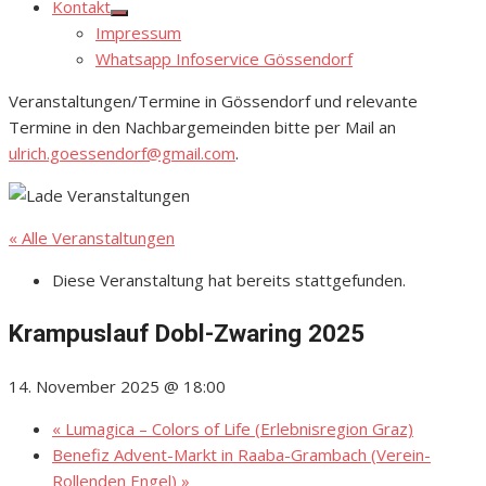
Kontakt
Show
Impressum
sub
menu
Whatsapp Infoservice Gössendorf
Veranstaltungen/Termine in Gössendorf und relevante
Termine in den Nachbargemeinden bitte per Mail an
ulrich.goessendorf@gmail.com
.
« Alle Veranstaltungen
Diese Veranstaltung hat bereits stattgefunden.
Krampuslauf Dobl-Zwaring 2025
14. November 2025 @ 18:00
«
Lumagica – Colors of Life (Erlebnisregion Graz)
Benefiz Advent-Markt in Raaba-Grambach (Verein-
Rollenden Engel)
»