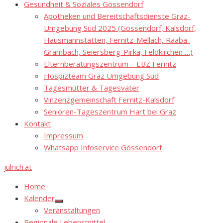
Gesundheit & Soziales Gössendorf
Apotheken und Bereitschaftsdienste Graz-
Umgebung Süd 2025 (Gössendorf, Kalsdorf,
Hausmannstätten, Fernitz-Mellach, Raaba-
Grambach, Seiersberg-Pirka, Feldkirchen …)
Elternberatungszentrum – EBZ Fernitz
Hospizteam Graz Umgebung Süd
Tagesmütter & Tagesväter
Vinzenzgemeinschaft Fernitz-Kalsdorf
Senioren-Tageszentrum Hart bei Graz
Kontakt
Impressum
Whatsapp Infoservice Gössendorf
julrich.at
Home
Kalender
Show
Veranstaltungen
sub
menu
Regionale Lebensmittel