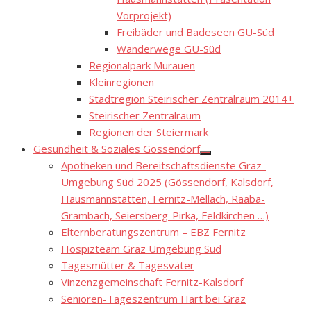
Vorprojekt)
Freibäder und Badeseen GU-Süd
Wanderwege GU-Süd
Regionalpark Murauen
Kleinregionen
Stadtregion Steirischer Zentralraum 2014+
Steirischer Zentralraum
Regionen der Steiermark
Gesundheit & Soziales Gössendorf
Show
Apotheken und Bereitschaftsdienste Graz-
sub
menu
Umgebung Süd 2025 (Gössendorf, Kalsdorf,
Hausmannstätten, Fernitz-Mellach, Raaba-
Grambach, Seiersberg-Pirka, Feldkirchen …)
Elternberatungszentrum – EBZ Fernitz
Hospizteam Graz Umgebung Süd
Tagesmütter & Tagesväter
Vinzenzgemeinschaft Fernitz-Kalsdorf
Senioren-Tageszentrum Hart bei Graz