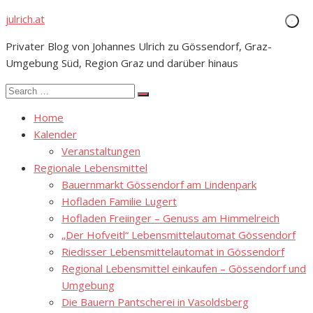
Skip
julrich.at
to
Privater Blog von Johannes Ulrich zu Gössendorf, Graz-
content
Umgebung Süd, Region Graz und darüber hinaus
Search
Search
for:
Home
Kalender
Veranstaltungen
Regionale Lebensmittel
Bauernmarkt Gössendorf am Lindenpark
Hofladen Familie Lugert
Hofladen Freiinger – Genuss am Himmelreich
„Der Hofveitl“ Lebensmittelautomat Gössendorf
Riedisser Lebensmittelautomat in Gössendorf
Regional Lebensmittel einkaufen – Gössendorf und
Umgebung
Die Bauern Pantscherei in Vasoldsberg