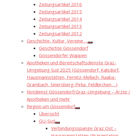
Zeitungsartikel 2016
Zeitungsartikel 2015
Zeitungsartikel 2014
Zeitungsartikel 2013
Zeitungsartikel 2012
Geschichte, Kultur, Vereine …
Show
Geschichte Gössendorf
sub
menu
Gössendorfer Wappen
Apotheken und Bereitschaftsdienste Graz-
Umgebung Süd 2025 (Gössendorf, Kalsdorf,
Hausmannstätten, Fernitz-Mellach, Raaba-
Grambach, Seiersberg-Pirka, Feldkirchen …)
Notdienst Gössendorf/Graz-Umgebung – Ärzte /
Apotheken und mehr
Region um Gössendorf
Show
Übersicht
sub
menu
GU-Süd
Show
Verbindungsspange Graz Ost –
sub
menu
Hausmannstätten (Präsentation