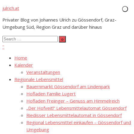
Skip
julrich.at
to
Privater Blog von Johannes Ulrich zu Gössendorf, Graz-
content
Umgebung Süd, Region Graz und darüber hinaus
Search
Search
for:
Home
Kalender
Veranstaltungen
Regionale Lebensmittel
Bauernmarkt Gössendorf am Lindenpark
Hofladen Familie Lugert
Hofladen Freiinger – Genuss am Himmelreich
„Der Hofveitl“ Lebensmittelautomat Gössendorf
Riedisser Lebensmittelautomat in Gössendorf
Regional Lebensmittel einkaufen – Gössendorf und
Umgebung