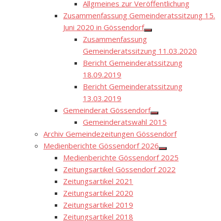
menu
Allgmeines zur Veröffentlichung
Zusammenfassung Gemeinderatssitzung 15.
Juni 2020 in Gössendorf
Show
Zusammenfassung
sub
menu
Gemeinderatssitzung 11.03.2020
Bericht Gemeinderatssitzung
18.09.2019
Bericht Gemeinderatssitzung
13.03.2019
Gemeinderat Gössendorf
Show
Gemeinderatswahl 2015
sub
menu
Archiv Gemeindezeitungen Gössendorf
Medienberichte Gössendorf 2026
Show
Medienberichte Gössendorf 2025
sub
menu
Zeitungsartikel Gössendorf 2022
Zeitungsartikel 2021
Zeitungsartikel 2020
Zeitungsartikel 2019
Zeitungsartikel 2018