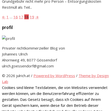
Grundgebühr nicht mehr pro Person – Entsorgungskosten
Restmüll als Teil...
←
1
…
16
17
18
19
→
Seitennummerierung
der
profil
Beiträge
Privater nichtkommerzieller Blog von
Johannes Ulrich
Ahornweg 49, 8077 Gössendorf
ulrich.goessendorf@gmail.com
© 2026 julrich.at
/
Powered by WordPress
/
Theme by Design
Lab
Cookies sind kleine Textdateien, die von Websites verwendet
werden können, um die Benutzererfahrung effizienter zu
gestalten. Das Gesetz besagt, dass ich Cookies auf Ihrem
Gerät speichern kann, wenn diese für den Betrieb dieser