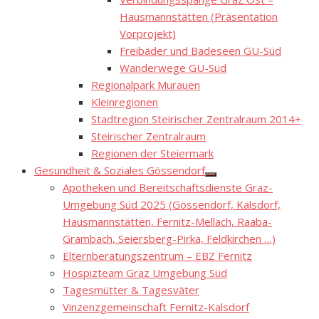
sub
menu
Hausmannstätten (Präsentation
Vorprojekt)
Freibäder und Badeseen GU-Süd
Wanderwege GU-Süd
Regionalpark Murauen
Kleinregionen
Stadtregion Steirischer Zentralraum 2014+
Steirischer Zentralraum
Regionen der Steiermark
Gesundheit & Soziales Gössendorf
Show
Apotheken und Bereitschaftsdienste Graz-
sub
menu
Umgebung Süd 2025 (Gössendorf, Kalsdorf,
Hausmannstätten, Fernitz-Mellach, Raaba-
Grambach, Seiersberg-Pirka, Feldkirchen …)
Elternberatungszentrum – EBZ Fernitz
Hospizteam Graz Umgebung Süd
Tagesmütter & Tagesväter
Vinzenzgemeinschaft Fernitz-Kalsdorf