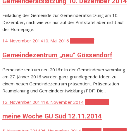
Gemeinderatssitzung 10. Dezember 2014
Einladung der Gemeinde zur Gemeinderatssitzung am 10.
Dezember, nach wie vor nur auf der Amtstafel aber nicht auf
der Homepage.
Posted
14. November 2014
10. Mai 2016
Gössendorf
on
Gemeindezentrum „neu“ Gössendorf
Gemeindezentrum neu 2016+ In der Gemeindeversammlung
am 27. Jänner 2016 wurden ganz grundlegende Ideen zu
einem neuen Gemeindezentrum präsentiert. Präsentation
Raumplanung und Gemeindeentwicklung (PDF) Die...
Posted
12. November 2014
19. November 2014
Gössendorf
on
meine Woche GU Süd 12.11.2014
Posted
5. November 2014
26. November 2014
Allgemein
Gössendorf