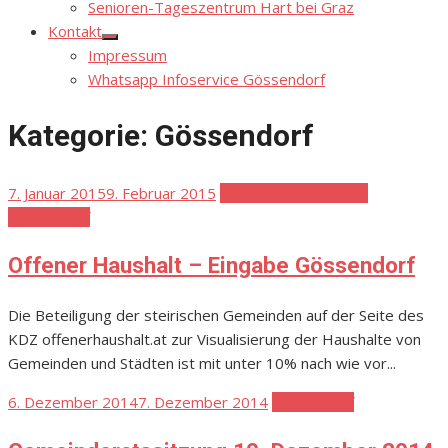
Senioren-Tageszentrum Hart bei Graz
Kontakt
Show
Impressum
sub
menu
Whatsapp Infoservice Gössendorf
Kategorie:
Gössendorf
Posted
7. Januar 2015
9. Februar 2015
Gemeindeverwaltung
on
Gössendorf
Offener Haushalt – Eingabe Gössendorf
Die Beteiligung der steirischen Gemeinden auf der Seite des
KDZ offenerhaushalt.at zur Visualisierung der Haushalte von
Gemeinden und Städten ist mit unter 10% nach wie vor...
Posted
6. Dezember 2014
7. Dezember 2014
Gössendorf
on