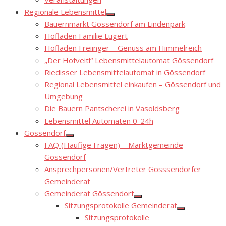
sub
menu
Regionale Lebensmittel
Show
Bauernmarkt Gössendorf am Lindenpark
sub
menu
Hofladen Familie Lugert
Hofladen Freiinger – Genuss am Himmelreich
„Der Hofveitl“ Lebensmittelautomat Gössendorf
Riedisser Lebensmittelautomat in Gössendorf
Regional Lebensmittel einkaufen – Gössendorf und
Umgebung
Die Bauern Pantscherei in Vasoldsberg
Lebensmittel Automaten 0-24h
Gössendorf
Show
FAQ (Häufige Fragen) – Marktgemeinde
sub
menu
Gössendorf
Ansprechpersonen/Vertreter Gösssendorfer
Gemeinderat
Gemeinderat Gössendorf
Show
Sitzungsprotokolle Gemeinderat
sub
Show
menu
Sitzungsprotokolle
sub