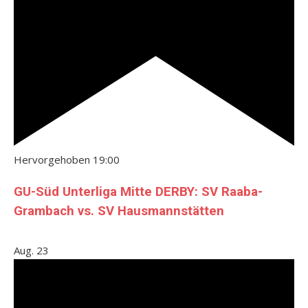
Hervorgehoben
19:00
GU-Süd Unterliga Mitte DERBY: SV Raaba-
Grambach vs. SV Hausmannstätten
Aug.
23