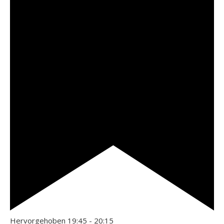
Hervorgehoben
19:45
-
20:15