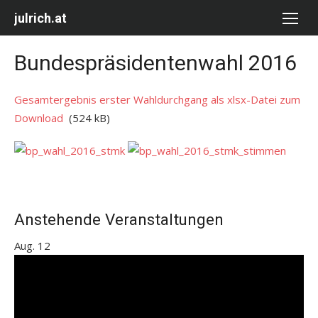
Skip
julrich.at
to
content
Bundespräsidentenwahl 2016
Gesamtergebnis erster Wahldurchgang als xlsx-Datei zum
Download
(524 kB)
Anstehende Veranstaltungen
Aug.
12